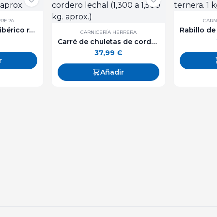
RRERA
CARN
Secreto de cerdo ibérico raza 100% - 500 g. aprox.
CARNICERÍA HERRERA
Carré de chuletas de cordero lechal (1,300 a 1,500 kg. aprox.)
37,99
€
r
Añadir