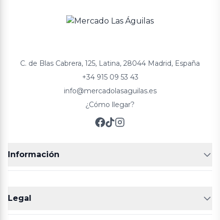
C. de Blas Cabrera, 125, Latina, 28044 Madrid, España
+34 915 09 53 43
info@mercadolasaguilas.es
¿Cómo llegar?
Información
FRUTERÍAS
CARNICERIAS
Legal
POLLERÍA
CHARCUTERIA
Aviso legal