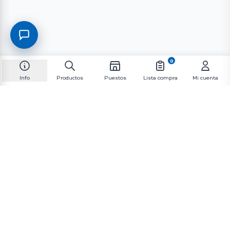
0
Info
Productos
Puestos
Lista compra
Mi cuenta
Suscríbete al boletín informativo
Suscríbete a nuestra lista de correo para recibir las
últimas novedades y promociones.