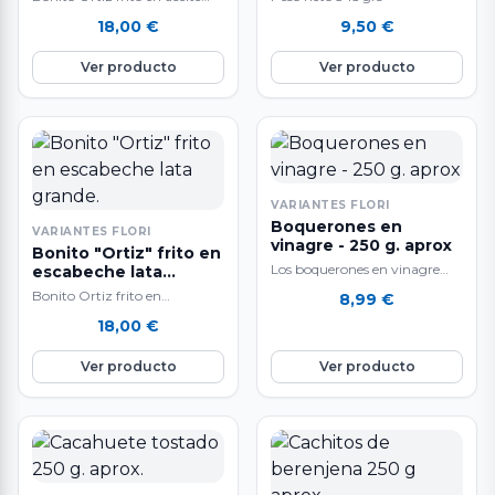
Peso neto de 720 g. Peso
18,00
€
9,50
€
escurrido de 520 g.
Ver producto
Ver producto
VARIANTES FLORI
Boquerones en
VARIANTES FLORI
vinagre - 250 g. aprox
Bonito "Ortiz" frito en
Los boquerones en vinagre
escabeche lata
grande.
entán elaborados con filetes de
Bonito Ortiz frito en
8,99
€
boquerón extra, al estilo
escabeche lata grande
18,00
€
tradicional, aliñados…
Ver producto
Ver producto