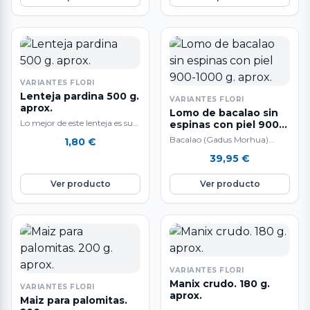
VARIANTES FLORI
Lenteja pardina 500 g.
VARIANTES FLORI
aprox.
Lomo de bacalao sin
Lo mejor de este lenteja es su
espinas con piel 900-
textura cremosa, muy
1000 g. aprox.
Bacalao (Gadus Morhua)
1,80
€
agradable y suave, ideal para…
Pesca Extractiva Sostenible
39,95
€
con Sedales y Anzuelo muy
selecto sin piel ni…
Ver producto
Ver producto
VARIANTES FLORI
Manix crudo. 180 g.
VARIANTES FLORI
aprox.
Maiz para palomitas.