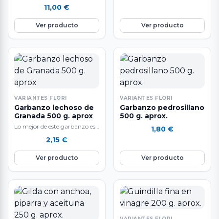
Fabes asturiana de Fabada de
11,00
€
carne jugosa que aportan
cremosidad…
Ver producto
Ver producto
VARIANTES FLORI
VARIANTES FLORI
Garbanzo lechoso de
Garbanzo pedrosillano
Granada 500 g. aprox
500 g. aprox.
Lo mejor de este garbanzo es
1,80
€
su textura cremosa, muy
2,15
€
agradable y suave, ideal para…
Ver producto
Ver producto
VARIANTES FLORI