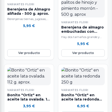
VARIANTES FLORI
Berenjena de Almagro
aliñada - 500 g. aprox.
Berenjenas tiernas, jugosas,
VARIANTES FLORI
sabrosísimas que se deshacen
5,95
€
Berenjena de almagro
en la boca.
embuchadas con
palitos de hinojo y
Hay dos tamaños grande y
pimiento morrón - 500
pequeño. Berenjenas, tiernas,
5,95
€
g. aprox
jugosas, sabrosísimas que se
deshacen en la…
Ver producto
Ver producto
VARIANTES FLORI
VARIANTES FLORI
Bonito "Ortiz" en
Bonito "Ortiz" en
aceite lata ovalada. 112
aceite lata redonda
g. aprox.
250 g
3,95
€
6,95
€