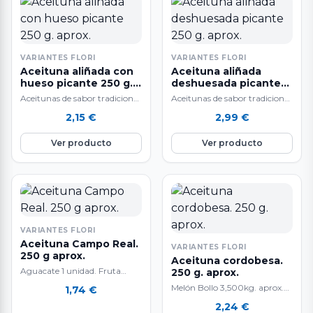
VARIANTES FLORI
VARIANTES FLORI
Aceituna aliñada con
Aceituna aliñada
hueso picante 250 g.
deshuesada picante
aprox.
250 g. aprox.
Aceitunas de sabor tradicional
Aceitunas de sabor tradicional
y alta calidad.
y alta calidad.
2,15
€
2,99
€
Ver producto
Ver producto
VARIANTES FLORI
Aceituna Campo Real.
VARIANTES FLORI
250 g aprox.
Aceituna cordobesa.
Aguacate 1 unidad. Fruta
250 g. aprox.
tropical. La composición de
Melón Bollo 3,500kg. aprox.
1,74
€
aguacate lo convierte en un
Tiene un efecto anti-edad
2,24
€
alimento extraordinario que
gracias a que contiene mucho