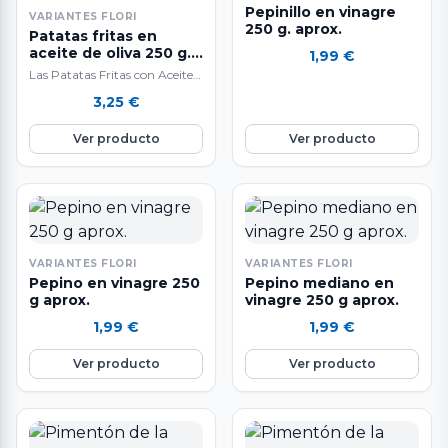
Pepinillo en vinagre
VARIANTES FLORI
250 g. aprox.
Patatas fritas en
aceite de oliva 250 g.
1,99
€
aprox.
Las Patatas Fritas con Aceite
de Oliva son el snack perfecto
3,25
€
para los más exigentes,…
Ver producto
Ver producto
VARIANTES FLORI
VARIANTES FLORI
Pepino en vinagre 250
Pepino mediano en
g aprox.
vinagre 250 g aprox.
1,99
€
1,99
€
Ver producto
Ver producto