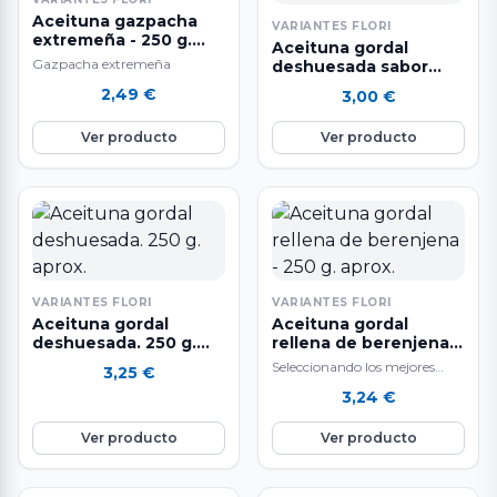
aparición de enfermedades
Aceituna gazpacha
VARIANTES FLORI
degenerativas como el cáncer.
extremeña - 250 g.
Aceituna gordal
aprox
Gazpacha extremeña
deshuesada sabor
berenjena. 250 g
2,49
€
3,00
€
aprox.
Ver producto
Ver producto
VARIANTES FLORI
VARIANTES FLORI
Aceituna gordal
Aceituna gordal
deshuesada. 250 g.
rellena de berenjena -
aprox.
250 g. aprox.
Seleccionando los mejores
3,25
€
ingredientes y siguiendo un
3,24
€
sistema de elaboración diaria
que hacen que nuestras…
Ver producto
Ver producto