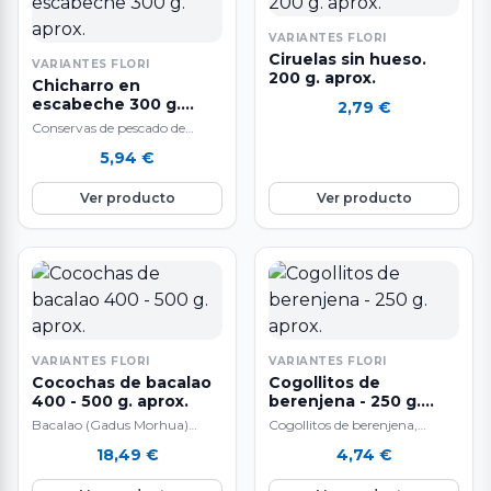
VARIANTES FLORI
Ciruelas sin hueso.
VARIANTES FLORI
200 g. aprox.
Chicharro en
escabeche 300 g.
2,79
€
aprox.
Conservas de pescado de
elaboración tradicional y
5,94
€
excelencia garantizada. El
escabeche es una salsa, que…
Ver producto
Ver producto
VARIANTES FLORI
VARIANTES FLORI
Cocochas de bacalao
Cogollitos de
400 - 500 g. aprox.
berenjena - 250 g.
aprox.
Bacalao (Gadus Morhua)
Cogollitos de berenjena,
Pesca Extractiva Sostenible
tiernos, jugosos, sabrosísimos
18,49
€
4,74
€
con Sedales y Anzuelo muy
que se deshacen en la boca.
selecto sin piel ni…