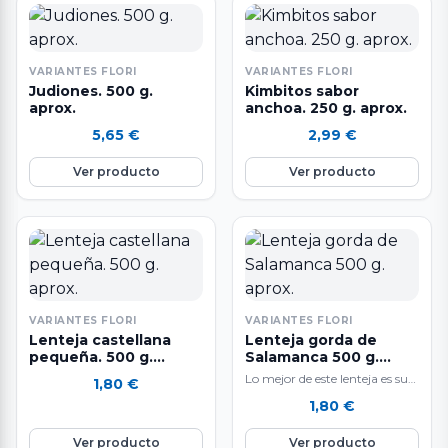
VARIANTES FLORI
VARIANTES FLORI
Judiones. 500 g.
Kimbitos sabor
aprox.
anchoa. 250 g. aprox.
5,65
€
2,99
€
Ver producto
Ver producto
VARIANTES FLORI
VARIANTES FLORI
Lenteja castellana
Lenteja gorda de
pequeña. 500 g.
Salamanca 500 g.
aprox.
aprox.
Lo mejor de este lenteja es su
1,80
€
textura cremosa, muy
1,80
€
agradable y suave, ideal para…
Ver producto
Ver producto