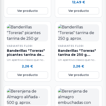
12,49
€
selecto sin piel ni…
con Sedales y Anzuelo muy
selecto sin piel ni…
Ver producto
Ver producto
VARIANTES FLORI
VARIANTES FLORI
Banderillas "Toreras"
Banderillas "Toreras"
picantes tarrina de
tarrina de 250 g.
250 gr
aprox.
Un aperitivo clásico que no
Un aperitivo clásico que no
pasa de moda.
pasa de moda.
2,26
€
2,26
€
Ver producto
Ver producto