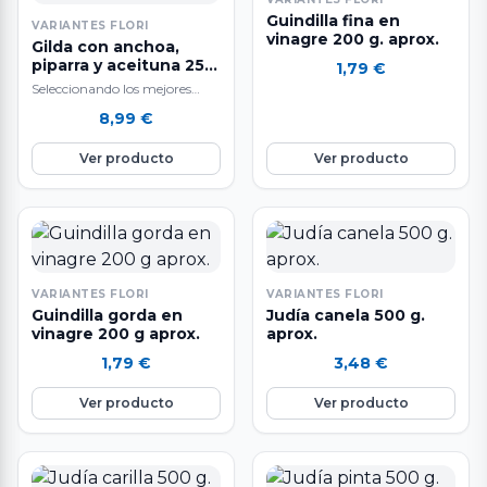
Guindilla fina en
VARIANTES FLORI
vinagre 200 g. aprox.
Gilda con anchoa,
piparra y aceituna 250
1,79
€
g. aprox.
Seleccionando los mejores
ingredientes y siguiendo un
8,99
€
sistema de elaboración diaria
que hacen que nuestras…
Ver producto
Ver producto
VARIANTES FLORI
VARIANTES FLORI
Guindilla gorda en
Judía canela 500 g.
vinagre 200 g aprox.
aprox.
1,79
€
3,48
€
Ver producto
Ver producto