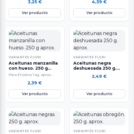
3,25
€
4,39
€
aceituna negra natural.
Aceituna de kalamata con
Ver producto
Ver producto
aliño especial…
VARIANTES FLORI
VARIANTES FLORI
Aceitunas manzanilla
Aceitunas negra
con hueso. 250 g
deshuesada 250 g.
aprox.
aprox.
Pera Ercolina 1 kg. aprox.
2,49
€
Pulpa muy acuosa, dulce, fina
2,39
€
y aromática. Alto contenido
en fibra, vitaminas y
Ver producto
Ver producto
minerales. Depurativa y
antioxidante.
VARIANTES FLORI
VARIANTES FLORI