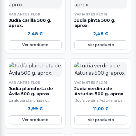
VARIANTES FLORI
VARIANTES FLORI
Judía carilla 500 g.
Judía pinta 500 g.
aprox.
aprox.
2,48
€
2,48
€
Ver producto
Ver producto
VARIANTES FLORI
VARIANTES FLORI
Judía plancheta de
Judía verdina de
Ávila 500 g. aprox.
Asturias 500 g. aprox
La alubia planchada o
Judía verdina Asturiana para
planeta, es una judía de gran
cocinar platos de cuchara
3,99
€
11,00
€
calidad, de textura cremosa ,
siguiendo la tradición
muy…
Ver producto
Ver producto