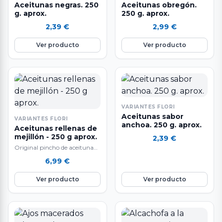
Aceitunas negras. 250
Aceitunas obregón.
g. aprox.
250 g. aprox.
2,39
€
2,99
€
Ver producto
Ver producto
VARIANTES FLORI
Aceitunas sabor
VARIANTES FLORI
anchoa. 250 g. aprox.
Aceitunas rellenas de
mejillón - 250 g aprox.
2,39
€
Original pincho de aceituna
con mejillón y cebolla
6,99
€
caramelizada aliñado con un
escabeche suave. Ingredientes:
Ver producto
Ver producto
…