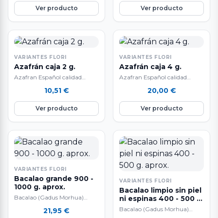
Ver producto
Ver producto
VARIANTES FLORI
VARIANTES FLORI
Azafrán caja 2 g.
Azafrán caja 4 g.
Azafran Español calidad
Azafran Español calidad
suprema
suprema
10,51
€
20,00
€
Ver producto
Ver producto
VARIANTES FLORI
Bacalao grande 900 -
VARIANTES FLORI
1000 g. aprox.
Bacalao limpio sin piel
Bacalao (Gadus Morhua)
ni espinas 400 - 500 g.
Pesca Extractiva Sostenible
aprox.
Bacalao (Gadus Morhua)
21,95
€
con Sedales y Anzuelo muy
Pesca Extractiva Sostenible