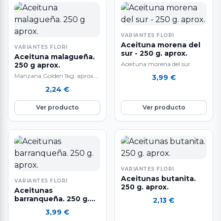
VARIANTES FLORI
Aceituna morena del
VARIANTES FLORI
sur - 250 g. aprox.
Aceituna malagueña.
Aceituna morena del sur
250 g aprox.
Manzana Golden 1kg. aprox.
3,99
€
La manzana Golden es una
2,24
€
fruta nutritiva e hidratante ya
que está compuesta por agua
Ver producto
Ver producto
en un 85%, aporta vitamina E
y C, rica en fibra y en potasio.
Favorece la eliminación de
líquidos y mejora el tránsito
intestinal. Ayuda a controlar
el colesterol.
VARIANTES FLORI
Aceitunas butanita.
VARIANTES FLORI
250 g. aprox.
Aceitunas
barranqueña. 250 g.
2,13
€
aprox.
3,99
€