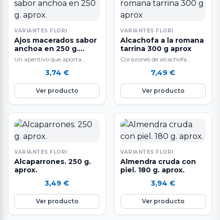
VARIANTES FLORI
VARIANTES FLORI
Ajos macerados sabor
Alcachofa a la romana
anchoa en 250 g.
tarrina 300 g aprox
aprox.
Un aperitivo que aporta
Corazones de alcachofa
muchos beneficios a nuestro
limpios con su rabo listas para
3,74
€
7,49
€
organismo.
comer, al estilo Italiano con
especias.
Ver producto
Ver producto
VARIANTES FLORI
VARIANTES FLORI
Alcaparrones. 250 g.
Almendra cruda con
aprox.
piel. 180 g. aprox.
3,49
€
3,94
€
Ver producto
Ver producto