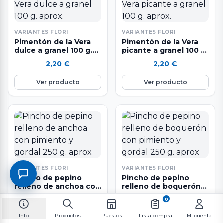
VARIANTES FLORI
VARIANTES FLORI
Pimentón de la Vera
Pimentón de la Vera
dulce a granel 100 g.
picante a granel 100 g.
aprox.
aprox.
2,20
€
2,20
€
Ver producto
Ver producto
VARIANTES FLORI
VARIANTES FLORI
Pincho de pepino
Pincho de pepino
relleno de anchoa con
relleno de boquerón
pimiento y gordal 250
con pimiento y gordal
Seleccionando los mejores
Seleccionando los mejores
0
g. aprox
250 g. aprox
ingredientes y siguiendo un
ingredientes y siguiendo un
4,99
€
4,99
€
sistema de elaboración diaria
sistema de elaboración diaria
Info
Productos
Puestos
Lista compra
Mi cuenta