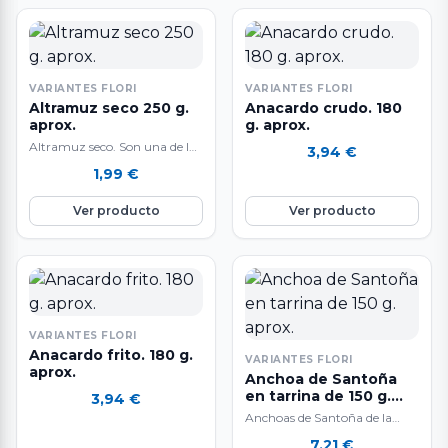
VARIANTES FLORI
VARIANTES FLORI
Altramuz seco 250 g.
Anacardo crudo. 180
aprox.
g. aprox.
Altramuz seco. Son una de las
3,94
€
legumbres que menos grasas
1,99
€
aporta. Y es de destacar…
Ver producto
Ver producto
VARIANTES FLORI
Anacardo frito. 180 g.
VARIANTES FLORI
aprox.
Anchoa de Santoña
en tarrina de 150 g.
3,94
€
aprox.
Anchoas de Santoña de la
mejor calidad y con la mayor
7,21
€