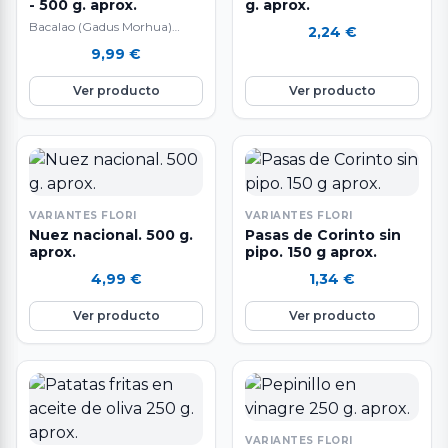
- 500 g. aprox.
g. aprox.
Bacalao (Gadus Morhua)
2,24
€
Pesca Extractiva Sostenible
9,99
€
con Sedales y Anzuelo muy
selecto sin piel ni…
Ver producto
Ver producto
VARIANTES FLORI
VARIANTES FLORI
Nuez nacional. 500 g.
Pasas de Corinto sin
aprox.
pipo. 150 g aprox.
4,99
€
1,34
€
Ver producto
Ver producto
VARIANTES FLORI