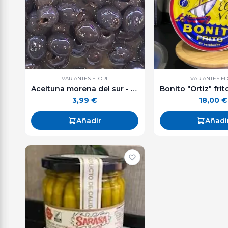
VARIANTES FLORI
VARIANTES FL
Aceituna morena del sur - 250 g. aprox.
3,99
€
18,00
€
Añadir
Añadi