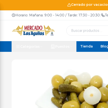
Cerrado por vacacion
Horario: Mañana: 9:00 - 14:00 / Tarde: 17:30 - 20:30
|
T
Búsqueda
de
productos
Tienda
Blo
Categorías
Puestos