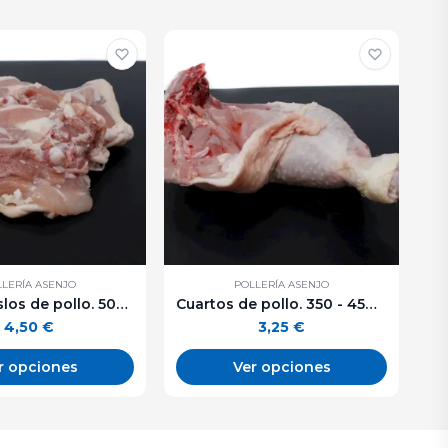
LERÍA ASENJO
POLLERÍA ASENJO
Contramuslos de pollo. 500 g. aprox.
Cuartos de pollo. 350 - 450 g. aprox.
4,50
€
3,25
€
r opciones
Ver opciones