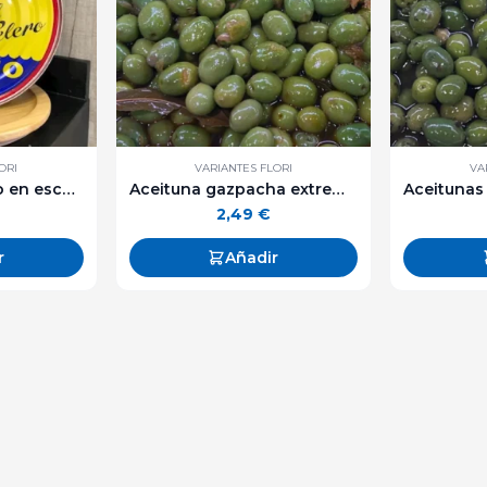
ORI
VARIANTES FLORI
VA
Bonito "Ortiz" frito en escabeche lata grande.
Aceituna gazpacha extremeña - 250 g. aprox
2,49
€
r
Añadir