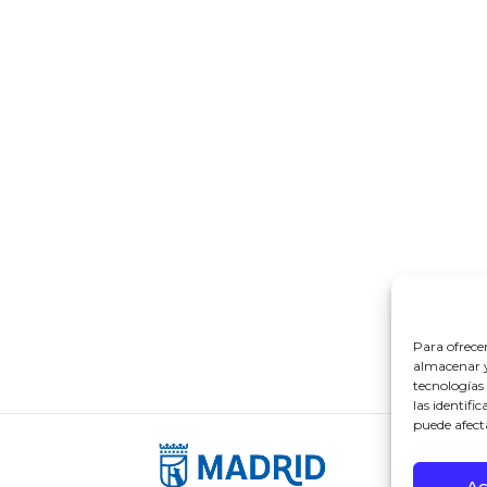
Para ofrece
almacenar y/
tecnologías
las identifi
puede afect
Ac