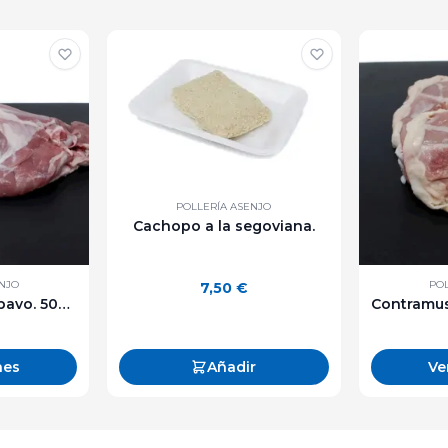
POLLERÍA ASENJO
Cachopo a la segoviana.
ENJO
POL
7,50
€
Contramuslos de pavo. 500 g. aprox.
nes
Añadir
Ve