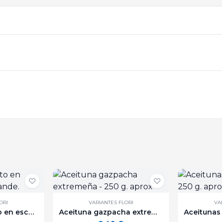
ORI
VARIANTES FLORI
VA
Bonito "Ortiz" frito en escabeche lata grande.
Aceituna gazpacha extremeña - 250 g. aprox