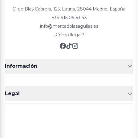
C. de Blas Cabrera, 125, Latina, 28044 Madrid, España
+34 915 09 53 43
info@mercadolasaguilas.es
¿Cómo llegar?
Información
FRUTERÍAS
CARNICERIAS
Legal
POLLERÍA
CHARCUTERIA
Aviso legal
Política de cookies
Política de privacidad
Términos y condiciones de compra