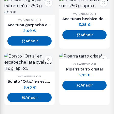
VARIANTES FLORI
Aceitunas hechizo del sur - 250 g. aprox.
VARIANTES FLORI
3,25
€
Aceituna gazpacha extremeña - 250 g. aprox
2,49
€
Añadir
Añadir
VARIANTES FLORI
Piparra tarro cristal
5,95
€
VARIANTES FLORI
Bonito "Ortiz" en escabeche lata ovalada. 112 g. aprox.
Añadir
3,45
€
Añadir