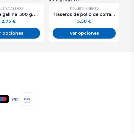
LERÍA ASENJO
POLLERÍA ASENJO
Cuartos de gallina. 500 g. aprox.
Traseros de pollo de corral. 500 g. aprox.
2,75
€
5,50
€
r opciones
Ver opciones
VISA
VISA
Electron