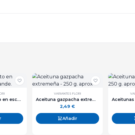
ORI
VARIANTES FLORI
VA
Bonito "Ortiz" frito en escabeche lata grande.
Aceituna gazpacha extremeña - 250 g. aprox
2,49
€
r
Añadir