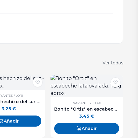
Ver todos
RIANTES FLORI
Aceitunas hechizo del sur - 250 g. aprox.
VARIANTES FLORI
3,25
€
Bonito "Ortiz" en escabeche lata ovalada. 112 g. aprox.
3,45
€
Añadir
Añadir