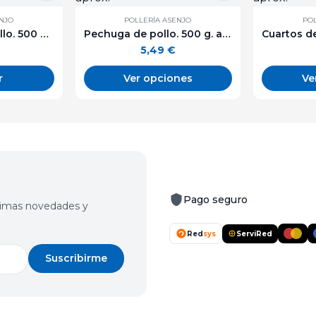
ENJO
POLLERÍA ASENJO
POL
Jamoncitos de pollo. 500 g. aprox.
Pechuga de pollo. 500 g. aprox.
5,49
€
r
Ver opciones
Ve
Pago seguro
últimas novedades y
Red
sys
ServiRed
Suscribirme