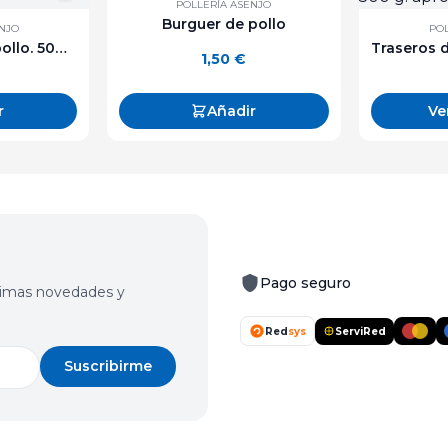
POLLERÍA ASENJO
Burguer de pollo
ENJO
POL
Carne picada de pollo. 500 g. aprox.
1,50
€
r
Añadir
Ve
Pago seguro
últimas novedades y
Red
sys
ServiRed
Suscribirme