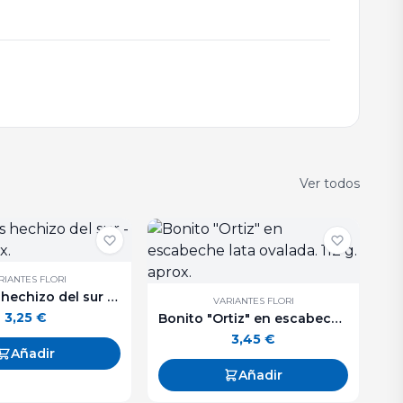
Ver todos
RIANTES FLORI
Aceitunas hechizo del sur - 250 g. aprox.
VARIANTES FLORI
3,25
€
Bonito "Ortiz" en escabeche lata ovalada. 112 g. aprox.
3,45
€
Añadir
Añadir