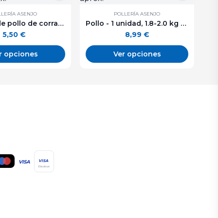
LERÍA ASENJO
POLLERÍA ASENJO
Traseros de pollo de corral. 500 g. aprox.
Pollo - 1 unidad, 1.8-2.0 kg aprox.
5,50
€
8,99
€
r opciones
Ver opciones
VISA
VISA
Electron