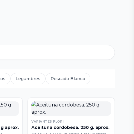
cos
Legumbres
Pescado Blanco
VARIANTES FLORI
g aprox.
Aceituna cordobesa. 250 g. aprox.
La
Melón Bollo 3,500kg. aprox. Tiene un efecto