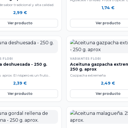
e sabor tradicional y alta calidad.
composición de aguacate lo convie
1,74
€
alimento extraordinario que tiene c
2,99
€
mas seguidores. Las propiedades so
múltiples: lo mas curioso nutricion
Ver producto
Ver producto
aguacate es que siendo una fruta fr
principal componente no son los hi
carbono, sino las grasas, que consti
23% de su peso. Aportan el 22% de l
necesidades diarias de vitamina C, 
pro vitamina A y una variedad de 
(potasio, calcio, magnesio, fósforo, h
S FLORI
VARIANTES FLORI
cobre y cinc). el Aguacate es bueno
deshuesada - 250 g.
Aceituna gazpacha extre
las etapas de la vida, pero se debe 
250 g. aprox
infesta en las personas con sobrepes
. aprox. El níspero es un fruto
Gazpacha extremeña
 de color anaranjado que es
2,39
€
2,49
€
por su carne aromática, dulce y
 ... La pulpa es aromática, de color
Ver producto
Ver producto
naranjado, carnosa y de sabor dulce
. Contiene varias semillas marrones
amaño.