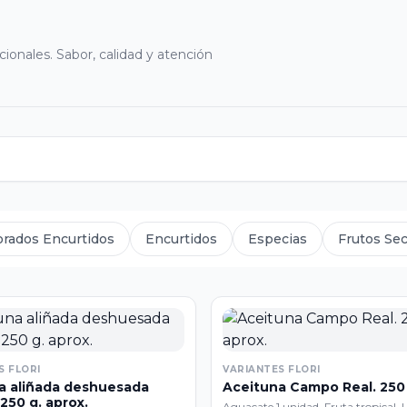
cionales. Sabor, calidad y atención
orados Encurtidos
Encurtidos
Especias
Frutos Se
S FLORI
VARIANTES FLORI
a aliñada deshuesada
Aceituna Campo Real. 250 
250 g. aprox.
Aguacate 1 unidad. Fruta tropical. 