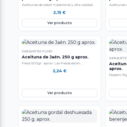
Aceitunas de sabor tradicional y alta calidad.
Aceitunas d
2,15
€
Ver producto
VARIANTES FLORI
Aceituna de Jaén. 250 g aprox.
VARIANTE
Fresa 500gr. aprox. Las Fresas están
Aceituna 
constituidos por un 90& de agua y pocas
aprox.
2,24
€
grasas e hidratos de carbono por lo que es ideal
Níspero 1kg
para adelgazar en las dietas. Son ricos en
redondeado
Vitamina C, potasio, calcio y arginina, lo que
apreciado 
las confieren una fruta antioxidante, también
algo ácida.
Ver producto
facilita la absorción de hierro y contribuye a la
blanco o a
formación de colágeno. Debido a la presencia
algo ácido
de antocianinas son capaces de prevenir la
de gran t
aparición de enfermedades degenerativas
como el cáncer.