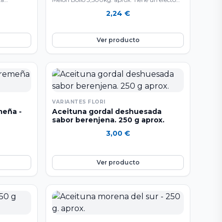
rte en un
anti-edad gracias a que contiene mucho
2,24
€
ada día
colágeno. También ayuda a la perdida de peso
n
y a cicatrizar heridas. Ademas, mejora la salud
almente del
del corazón y del sistema digestivo por su alto
Ver producto
esca su
contenido en agua. Su consumo nos aporta
dratos de
agua, vitaminas A, B, C y E, ácido folico, fibra,
tuyen el
ademas de minerales como calcio, hierro y
as
potasio; todos estos componentes favorecen a
un poco de
: Mantener hidratado nuestro cuerpo en días
minerales
calurosos al mismo tiempo que consumimos
ierro,
una botana dulce baja en calorias.
VARIANTES FLORI
 en todas
meña -
Aceituna gordal deshuesada
moderar su
sabor berenjena. 250 g aprox.
o.
3,00
€
Ver producto