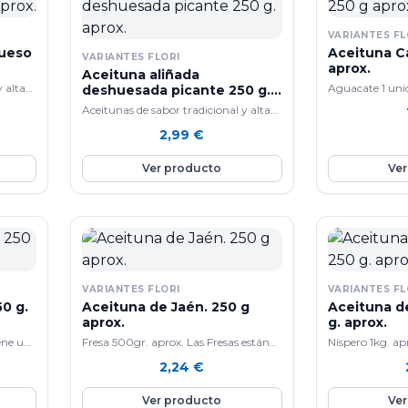
VARIANTES FL
hueso
Aceituna C
VARIANTES FLORI
aprox.
Aceituna aliñada
y alta
Aguacate 1 unid
deshuesada picante 250 g.
aprox.
composición de
Aceitunas de sabor tradicional y alta
en un alimento
calidad.
2,99
€
tiene cada día 
propiedades son
Ver producto
Ver
curioso nutrici
aguacate es qu
fresca su prin
son los hidratos
grasas, que con
peso. Aportan e
necesidades dia
poco de pro vi
VARIANTES FLORI
VARIANTES FL
variedad de mine
0 g.
Aceituna de Jaén. 250 g
Aceituna des
magnesio, fósfo
aprox.
g. aprox.
cinc). el Aguac
ene un
Fresa 500gr. aprox. Las Fresas están
Níspero 1kg. ap
las etapas de la
constituidos por un 90& de agua y
fruto redondea
2,24
€
moderar su infe
mbién
pocas grasas e hidratos de carbono
que es apreciad
con sobrepeso.
por lo que es ideal para adelgazar en
aromática, dulce
Ver producto
Ver
ora la
las dietas. Son ricos en Vitamina C,
pulpa es aromát