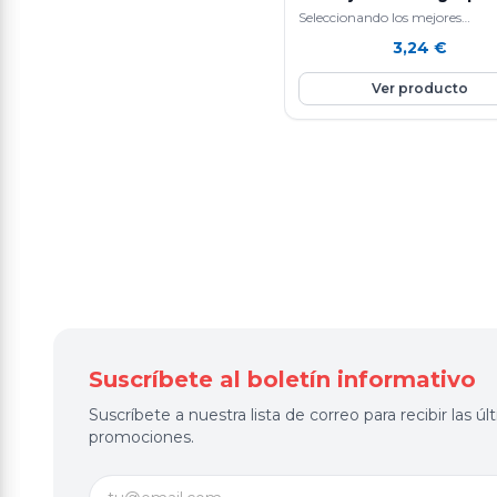
Seleccionando los mejores
ingredientes y siguiendo un si
3,24
€
de elaboración diaria que hace
nuestras…
Ver producto
Suscríbete al boletín informativo
Suscríbete a nuestra lista de correo para recibir las 
promociones.