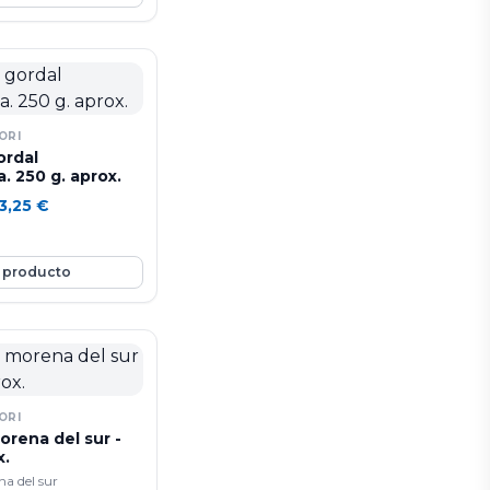
nosa y de sabor dulce
tiene varias semillas
ran tamaño.
ORI
ordal
 250 g. aprox.
3,25
€
 producto
ORI
rena del sur -
x.
a del sur