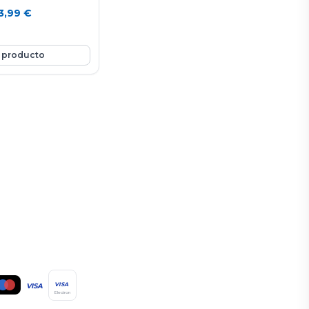
3,99
€
 producto
VISA
VISA
Electron