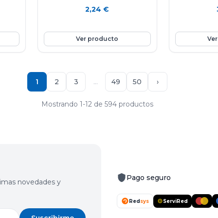
manzana Golden es una fruta
2,24
€
nutritiva e hidratante ya que está
stema
compuesta por agua en un 85%,
n que
aporta vitamina E y C, rica en fibra y
Ver producto
Ver
en potasio. Favorece la eliminación de
líquidos y mejora el tránsito intestinal.
Ayuda a controlar el colesterol.
1
2
3
…
49
50
›
Mostrando 1-12 de 594 productos
Pago seguro
últimas novedades y
Red
sys
ServiRed