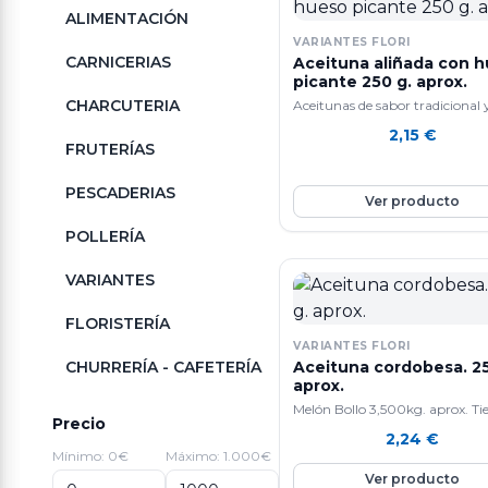
ALIMENTACIÓN
VARIANTES FLORI
CARNICERIAS
Aceituna aliñada con 
picante 250 g. aprox.
CHARCUTERIA
Aceitunas de sabor tradicional 
calidad.
2,15
€
FRUTERÍAS
PESCADERIAS
Ver producto
POLLERÍA
VARIANTES
FLORISTERÍA
VARIANTES FLORI
CHURRERÍA - CAFETERÍA
Aceituna cordobesa. 25
aprox.
Melón Bollo 3,500kg. aprox. Ti
Precio
efecto anti-edad gracias a que
2,24
€
contiene mucho colágeno. Ta
Mínimo: 0€
Máximo: 1.000€
ayuda a la perdida de peso y a
Ver producto
cicatrizar heridas. Ademas, mej