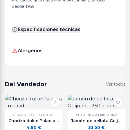
Mortadela ahumada MRM. Artesanía y calidad
desde 1959.
Especificaciones técnicas
Alérgenos
Del Vendedor
Ver todos
CHARCUTERÍA EMILIO DÍAZ
CHARCUTERÍA EMILIO DÍAZ
Chorizo dulce Palacios - unidad
Jamón de bellota Guijuelo - 250 g. aprox
4,80
€
33,50
€