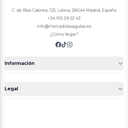
C. de Blas Cabrera, 125, Latina, 28044 Madrid, España
+34 915 09 53 43
info@mercadolasaguilas.es
¿Cómo llegar?
Información
FRUTERÍAS
CARNICERIAS
Legal
POLLERÍA
CHARCUTERIA
Aviso legal
Política de cookies
Política de privacidad
Términos y condiciones de compra