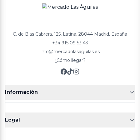
C. de Blas Cabrera, 125, Latina, 28044 Madrid, España
+34 915 09 53 43
info@mercadolasaguilas.es
¿Cómo llegar?
Información
FRUTERÍAS
CARNICERIAS
Legal
POLLERÍA
CHARCUTERIA
Aviso legal
Política de cookies