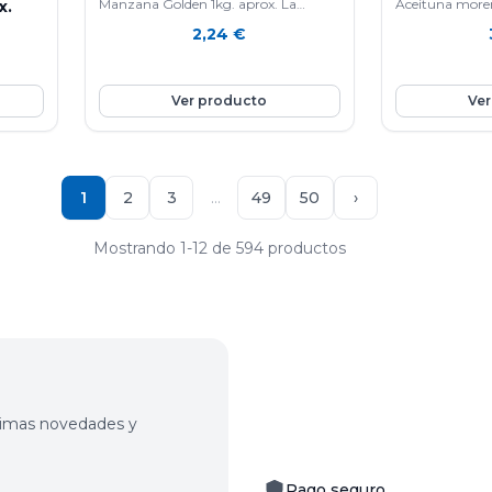
Manzana Golden 1kg. aprox. La
Aceituna moren
x.
manzana Golden es una fruta
2,24
€
nutritiva e hidratante ya que está
stema
compuesta por agua en un 85%,
n que
aporta vitamina E y C, rica en fibra y
Ver producto
Ver
en potasio. Favorece la eliminación de
líquidos y mejora el tránsito intestinal.
Ayuda a controlar el colesterol.
1
2
3
…
49
50
›
Mostrando 1-12 de 594 productos
últimas novedades y
Pago seguro