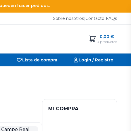
e pueden hacer pedidos.
Sobre nosotros
|
Contacto
|
FAQs
0,00
€
0 productos
|
Lista de compra
Login / Registro
MI COMPRA