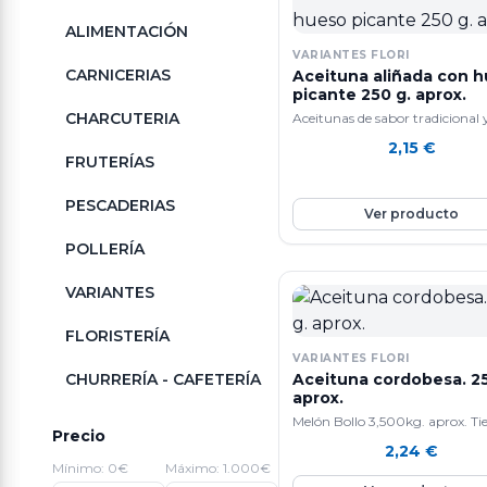
ALIMENTACIÓN
VARIANTES FLORI
CARNICERIAS
Aceituna aliñada con 
picante 250 g. aprox.
CHARCUTERIA
Aceitunas de sabor tradicional 
calidad.
2,15
€
FRUTERÍAS
PESCADERIAS
Ver producto
POLLERÍA
VARIANTES
FLORISTERÍA
VARIANTES FLORI
CHURRERÍA - CAFETERÍA
Aceituna cordobesa. 25
aprox.
Melón Bollo 3,500kg. aprox. Ti
Precio
efecto anti-edad gracias a que
2,24
€
contiene mucho colágeno. Ta
Mínimo: 0€
Máximo: 1.000€
ayuda a la perdida de peso y a