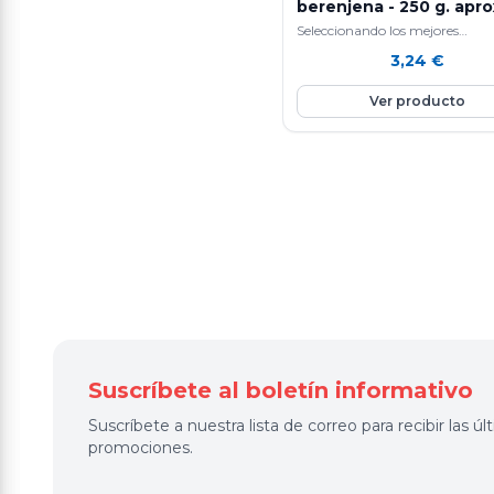
berenjena - 250 g. apro
Seleccionando los mejores
ingredientes y siguiendo un si
3,24
€
de elaboración diaria que hace
nuestras…
Ver producto
Suscríbete al boletín informativo
Suscríbete a nuestra lista de correo para recibir las 
promociones.