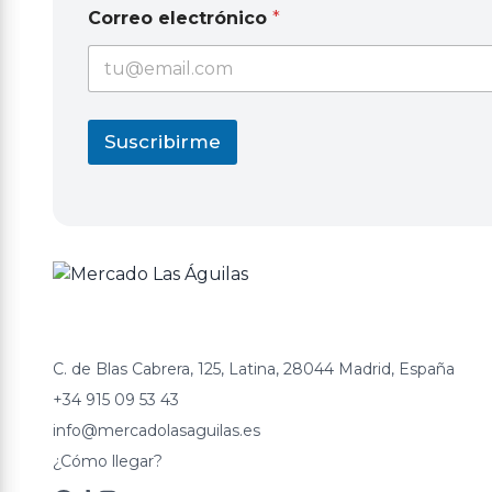
C
Correo electrónico
*
o
r
r
e
o
e
Suscribirme
l
e
c
t
r
ó
n
i
c
o
C. de Blas Cabrera, 125, Latina, 28044 Madrid, España
+34 915 09 53 43
info@mercadolasaguilas.es
¿Cómo llegar?