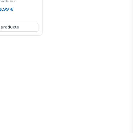
a del sur
3,99
€
 producto