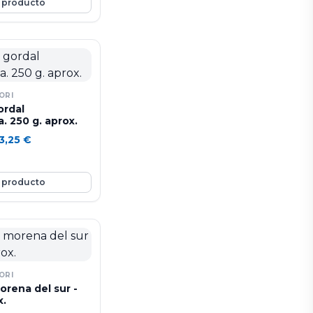
 producto
ica, de color blanco o
nosa y de sabor dulce
tiene varias semillas
ran tamaño.
ORI
ordal
 250 g. aprox.
3,25
€
 producto
ORI
rena del sur -
x.