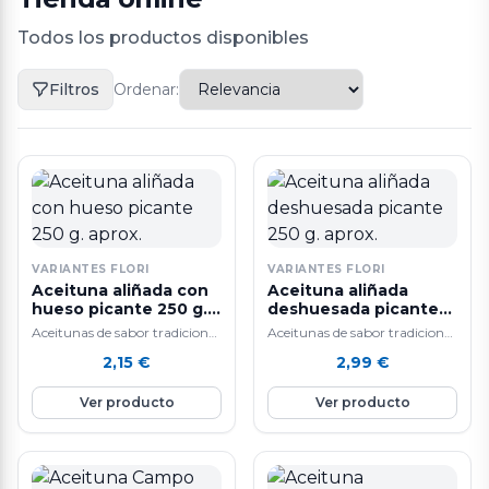
Todos los productos disponibles
Filtros
Ordenar:
VARIANTES FLORI
VARIANTES FLORI
Aceituna aliñada con
Aceituna aliñada
hueso picante 250 g.
deshuesada picante
aprox.
250 g. aprox.
Aceitunas de sabor tradicional
Aceitunas de sabor tradicional
y alta calidad.
y alta calidad.
2,15
€
2,99
€
Ver producto
Ver producto