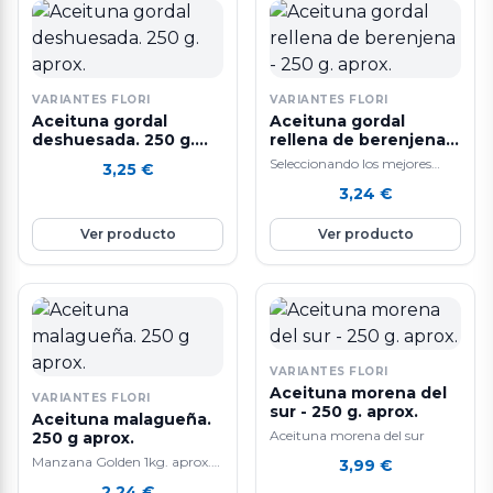
VARIANTES FLORI
VARIANTES FLORI
Aceituna gordal
Aceituna gordal
deshuesada. 250 g.
rellena de berenjena -
aprox.
250 g. aprox.
Seleccionando los mejores
3,25
€
ingredientes y siguiendo un
3,24
€
sistema de elaboración diaria
que hacen que nuestras…
Ver producto
Ver producto
VARIANTES FLORI
Aceituna morena del
VARIANTES FLORI
sur - 250 g. aprox.
Aceituna malagueña.
Aceituna morena del sur
250 g aprox.
Manzana Golden 1kg. aprox.
3,99
€
La manzana Golden es una
2,24
€