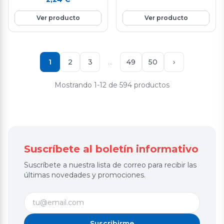
fruta nutritiva e hidratante ya
que está compuesta por agua
Ver producto
Ver producto
en un 85%, aporta vitamina E
y C, rica en fibra y en potasio.
Favorece la eliminación de
líquidos y mejora el tránsito
intestinal. Ayuda a controlar
1
2
3
…
49
50
›
el colesterol.
Mostrando 1-12 de 594 productos
Suscríbete al boletín informativo
Suscríbete a nuestra lista de correo para recibir las
últimas novedades y promociones.
Suscribirme