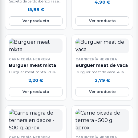
Secreto de cerdo ibérico raza
4,90
€
bandejas de 16 unidades.…
100%. A la venta por piezas de
15,99
€
500 g. aproximadamente.…
Ver producto
Ver producto
CARNICERÍA HERRERA
CARNICERÍA HERRERA
Burguer meat mixta
Burguer meat de vaca
Burguer meat mixta. 70%
Burguer meat de vaca. A la
vaca / 30% cerdo A la venta
venta por unidades de 160 a
2,20
€
2,79
€
por unidades de 160gr…
180gr aprox. Deliciosa…
Ver producto
Ver producto
CARNICERÍA HERRERA
CARNICERÍA HERRERA