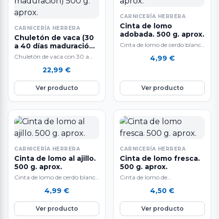
CARNICERÍA HERRERA
Cinta de lomo
CARNICERÍA HERRERA
adobada. 500 g. aprox.
Chuletón de vaca (30
Cinta de lomo de cerdo blanco
a 40 días maduración)
500 g. aprox.
en adobo rojo casero. 500 gr.
Chuletón de vaca con 30 a
4,99
€
aproximadamente. Deliciosa
40 días de maduración. A la
22,99
€
cinta…
venta por unidades…
Ver producto
Ver producto
CARNICERÍA HERRERA
CARNICERÍA HERRERA
Cinta de lomo al ajillo.
Cinta de lomo fresca.
500 g. aprox.
500 g. aprox.
Cinta de lomo de cerdo blanco
Cinta de lomo de
al ajillo. 500 gr.
cerdo raza Duroc fresca. 500
4,99
€
4,50
€
aproximadamente. Deliciosa
gr. aproximadamente.
cinta de lomo…
Deliciosa cinta de lomo fresca
Ver producto
Ver producto
de primera…