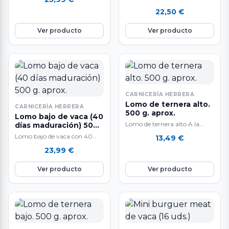
kg. aproximadamente.…
de maduración. A la venta por
22,50
€
unidades de…
Ver producto
Ver producto
CARNICERÍA HERRERA
Lomo de ternera alto.
CARNICERÍA HERRERA
500 g. aprox.
Lomo bajo de vaca (40
Lomo de ternera alto A la
días maduración) 500
g. aprox.
venta en raciones de 500 gr.
Lomo bajo de vaca con 40
13,49
€
aproximadamente. El peso…
días de maduración. A la
23,99
€
venta por unidades de…
Ver producto
Ver producto