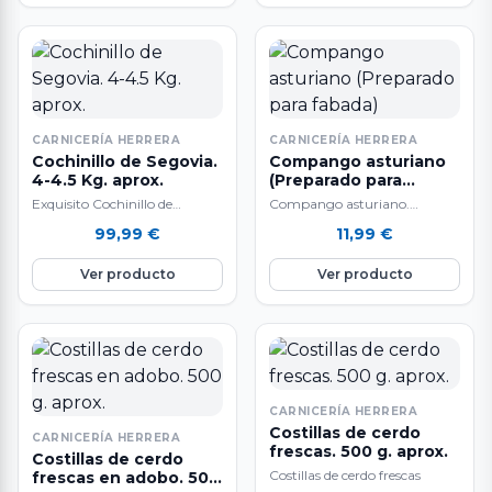
CARNICERÍA HERRERA
CARNICERÍA HERRERA
Cochinillo de Segovia.
Compango asturiano
4-4.5 Kg. aprox.
(Preparado para
fabada)
Exquisito Cochinillo de
Compango asturiano.
Segovia “Marca de Garantía”,
Preparado para fabada a base
99,99
€
11,99
€
alimentado sólo de leche
lacón, chorizo, morcilla,
materna con un peso…
panceta salada y lacón
Ver producto
Ver producto
asturiano…
CARNICERÍA HERRERA
Costillas de cerdo
CARNICERÍA HERRERA
frescas. 500 g. aprox.
Costillas de cerdo
Costillas de cerdo frescas
frescas en adobo. 500