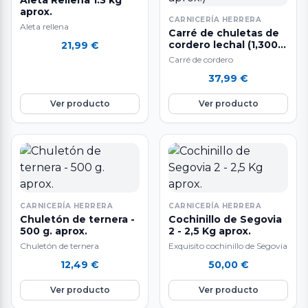
aprox.
CARNICERÍA HERRERA
Aleta rellena
Carré de chuletas de
cordero lechal (1,300 a
21,99
€
1,500 kg. aprox.)
Carré de cordero
37,99
€
Ver producto
Ver producto
CARNICERÍA HERRERA
CARNICERÍA HERRERA
Chuletón de ternera -
Cochinillo de Segovia
500 g. aprox.
2 - 2,5 Kg aprox.
Chuletón de ternera
Exquisito cochinillo de Segovia
12,49
€
50,00
€
Ver producto
Ver producto