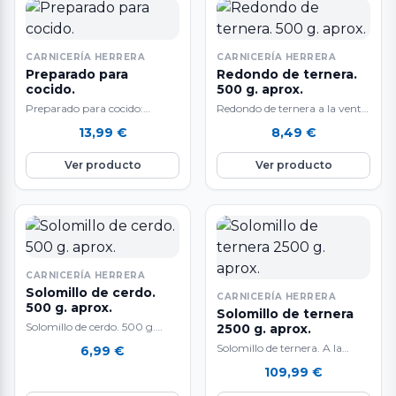
CARNICERÍA HERRERA
CARNICERÍA HERRERA
Preparado para
Redondo de ternera.
cocido.
500 g. aprox.
Preparado para cocido:
Redondo de ternera a la venta
morcillo, punta de jamón,
por 500 g.
13,99
€
8,49
€
espinazo salado, tocino, hueso
aproximadamente. Se vende a
fresco y chorizo. 1…
gusto del…
Ver producto
Ver producto
CARNICERÍA HERRERA
Solomillo de cerdo.
CARNICERÍA HERRERA
500 g. aprox.
Solomillo de ternera
Solomillo de cerdo. 500 g.
2500 g. aprox.
aproximadamente. Delicioso
Solomillo de ternera. A la
6,99
€
solomillo de cerdo blanco.
venta en pieza entera de 2500
109,99
€
Ideal para guisar, plancha,…
g. aproximadamente. Carne
de…