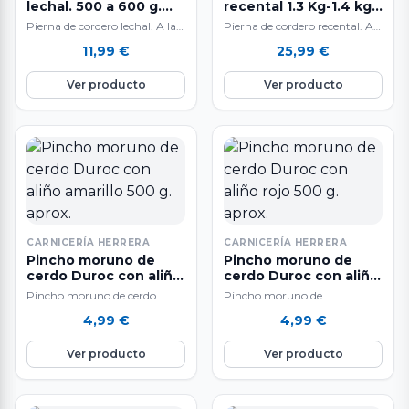
lechal. 500 a 600 g.
recental 1.3 Kg-1.4 kg.
aprox.
aprox.
Pierna de cordero lechal. A la
Pierna de cordero recental. A
venta por unidades de 500 a
la venta por unidades. El peso
11,99
€
25,99
€
600 g. aproximadamente.…
del producto es aproximado…
Ver producto
Ver producto
CARNICERÍA HERRERA
CARNICERÍA HERRERA
Pincho moruno de
Pincho moruno de
cerdo Duroc con aliño
cerdo Duroc con aliño
amarillo 500 g. aprox.
rojo 500 g. aprox.
Pincho moruno de cerdo
Pincho moruno de
Duroc con aliño amarillo A la
cerdo Duroc con aliño rojo. A
4,99
€
4,99
€
venta por unidades 5 Ud.…
la venta por unidades. 5 Ud.
aprox…
Ver producto
Ver producto