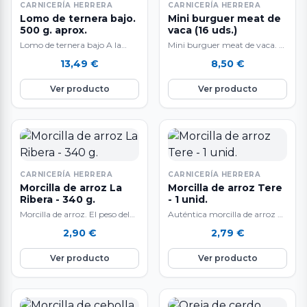
CARNICERÍA HERRERA
CARNICERÍA HERRERA
Lomo de ternera bajo.
Mini burguer meat de
500 g. aprox.
vaca (16 uds.)
Lomo de ternera bajo A la
Mini burguer meat de vaca. A
venta en raciones de 500 g.
la venta en bandejas de 16
13,49
€
8,50
€
aprox. El peso…
unidades y 16…
Ver producto
Ver producto
CARNICERÍA HERRERA
CARNICERÍA HERRERA
Morcilla de arroz La
Morcilla de arroz Tere
Ribera - 340 g.
- 1 unid.
Morcilla de arroz. El peso del
Auténtica morcilla de arroz de
producto es aproximado y
Burgos. Marca Tere. A la venta
2,90
€
2,79
€
puede variar en función de…
por unidades de 340…
Ver producto
Ver producto