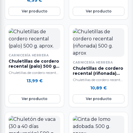
4,99
€
y fáciles de preparar,…
aproximadamente. Muy ricas
y sabrosas, además…
Ver producto
Ver producto
CARNICERÍA HERRERA
Chuletillas de cordero
CARNICERÍA HERRERA
recental (palo) 500 g.
Chuletillas de cordero
aprox.
Chuletillas de cordero recental
recental (riñonada)
de palo. El peso del producto
500 g. aprox
Chuletillas de cordero recental
13,99
€
es aproximado y puede
de riñonada. El peso del
10,89
€
variar…
producto es aproximado y
puede variar…
Ver producto
Ver producto