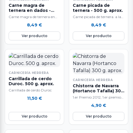
Carne magra de
Carne picada de
ternera en dados -
ternera - 500 g. aprox.
500 g. aprox.
Carne magra de ternera en
Carne picada de ternera. a la
dados a la venta en raciones
venta en raciones de 500 g.
8,49
€
8,49
€
de 500 g. aproximadamente.
aproximadamente. El peso…
…
Ver producto
Ver producto
CARNICERÍA HERRERA
Carrillada de cerdo
CARNICERÍA HERRERA
Duroc. 500 g. aprox.
Chistorra de Navarra
Carrillada de cerdo Duroc
(Hortanco Tafalla) 300
g. aprox.
1.er Premio 2012, 1.er premio
11,50
€
2014, 3.er premio
4,90
€
2010,2016,2018 Nuestra
chistorra es equilibrada, sin
Ver producto
Ver producto
que…