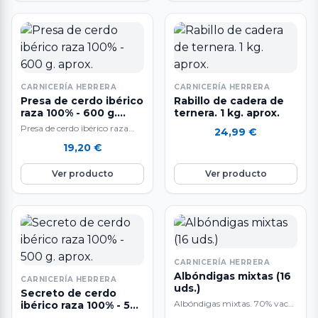
CARNICERÍA HERRERA
CARNICERÍA HERRERA
Presa de cerdo ibérico
Rabillo de cadera de
raza 100% - 600 g.
ternera. 1 kg. aprox.
aprox.
Presa de cerdo ibérico raza
24,99
€
100%. A la venta por piezas de
19,20
€
600 g. aproximadamente.…
Ver producto
Ver producto
CARNICERÍA HERRERA
Albóndigas mixtas (16
CARNICERÍA HERRERA
uds.)
Secreto de cerdo
Albóndigas mixtas. 70% vaca
ibérico raza 100% - 500
g. aprox.
/ 30% cerdo A la venta en