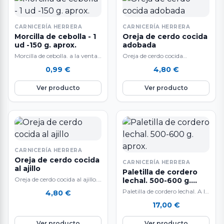
CARNICERÍA HERRERA
CARNICERÍA HERRERA
Morcilla de cebolla - 1
Oreja de cerdo cocida
ud -150 g. aprox.
adobada
Morcilla de cebolla. a la venta
Oreja de cerdo cocida
por unidades de 150 gr.
adobada. A la venta en
0,99
€
4,80
€
aproximadamente. El peso
paquetes envasados al vacío.
del…
Deliciosa oreja…
Ver producto
Ver producto
CARNICERÍA HERRERA
Oreja de cerdo cocida
CARNICERÍA HERRERA
al ajillo
Paletilla de cordero
Oreja de cerdo cocida al ajillo.
lechal. 500-600 g.
A la venta en paquetes
aprox.
Paletilla de cordero lechal. A la
4,80
€
envasados al vacío. Deliciosa…
venta por unidades de 500 a
17,00
€
600 g. aproximadamente.…
Ver producto
Ver producto