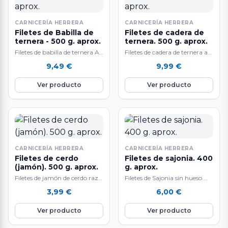
CARNICERÍA HERRERA
CARNICERÍA HERRERA
Filetes de Babilla de
Filetes de cadera de
ternera - 500 g. aprox.
ternera. 500 g. aprox.
Filetes de babilla de ternera A
Filetes de cadera de ternera a
la venta en raciones de 500 g.
la venta en raciones de 500 g.
9,49
€
9,99
€
aprox. El…
aproximadamente. El…
Ver producto
Ver producto
CARNICERÍA HERRERA
CARNICERÍA HERRERA
Filetes de cerdo
Filetes de sajonia. 400
(jamón). 500 g. aprox.
g. aprox.
Filetes de jamón de cerdo raza
Filetes de Sajonia sin hueso.
Duroc. 500 gr.
(lomo de cerdo, agua, sal,
3,99
€
6,00
€
aproximadamente. Carne
dextrosa emulgente E-451i , E-
tierna y sabrosa, resulta…
450iii…
Ver producto
Ver producto