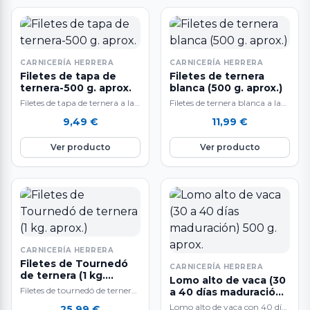
CARNICERÍA HERRERA
CARNICERÍA HERRERA
Filetes de tapa de
Filetes de ternera
ternera-500 g. aprox.
blanca (500 g. aprox.)
Filetes de tapa de ternera a la
Filetes de ternera blanca a la
venta en raciones de 500 g.
venta en raciones de 500 g.
9,49
€
11,99
€
aproximadamente. El…
aproximadamente. Carne
muy…
Ver producto
Ver producto
CARNICERÍA HERRERA
Filetes de Tournedó
CARNICERÍA HERRERA
de ternera (1 kg.
Lomo alto de vaca (30
aprox.)
Filetes de tournedó de ternera
a 40 días maduración)
a la venta en pieza entera de 1
500 g. aprox.
Lomo alto de vaca con 40 días
25,99
€