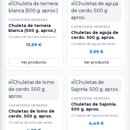
CARNICERÍA HERRERA
Chuleta de ternera
CARNICERÍA HERRERA
blanca (500 g. aprox.)
Chuletas de aguja de
Chuleta de ternera blanca a la
cerdo. 500 g. aprox.
venta en raciones de 500 gr.
Chuletas de aguja de cerdo
13,99
€
aproximadamente. Carne
raza Duroc. 500 g.
3,99
€
muy…
aproximadamente. Muy ricas
y sabrosas, fantásticas…
Ver producto
Ver producto
CARNICERÍA HERRERA
Chuletas de Sajonia.
CARNICERÍA HERRERA
500 g. aprox.
Chuletas de lomo de
Chuletas de Sajonia de cerdo
cerdo. 500 g. aprox.
blanco. 500 gr.
Chuletas de lomo de cerdo
4,49
€
aproximadamente. Muy ricas
raza Duroc. 500 gr.