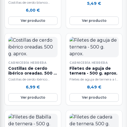
g. aprox.
Costillas de cerdo blanco
5,49
€
frescas en adobo. 500 gr.
6,00
€
aproximadamente. Sabor
inigualable, fantásticas para
Ver producto
Ver producto
guisar…
CARNICERÍA HERRERA
CARNICERÍA HERRERA
Costillas de cerdo
Filetes de aguja de
ibérico oreadas. 500 g.
ternera - 500 g. aprox.
aprox.
Costillas de cerdo ibérico
Filetes de aguja de ternera a la
oreadas. 500 gr.
venta en raciones de 500 g.
6,99
€
8,49
€
aproximadamente. Un
aproximadamente. El…
producto único, de sabor
Ver producto
Ver producto
inigualable. El…