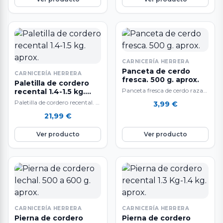
CARNICERÍA HERRERA
Panceta de cerdo
CARNICERÍA HERRERA
fresca. 500 g. aprox.
Paletilla de cordero
Panceta fresca de cerdo raza
recental 1.4-1.5 kg.
aprox.
Duroc 500 gr.
Paletilla de cordero recental. A
3,99
€
aproximadamente. Deliciosa a
la venta por unidades. El peso
21,99
€
la brasa o plancha,…
del producto es aproximado…
Ver producto
Ver producto
CARNICERÍA HERRERA
CARNICERÍA HERRERA
Pierna de cordero
Pierna de cordero