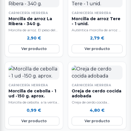
CARNICERÍA HERRERA
CARNICERÍA HERRERA
Morcilla de arroz La
Morcilla de arroz Tere
Ribera - 340 g.
- 1 unid.
Morcilla de arroz. El peso del
Auténtica morcilla de arroz de
producto es aproximado y
Burgos. Marca Tere. A la venta
2,90
€
2,79
€
puede variar en función de…
por unidades de 340…
Ver producto
Ver producto
CARNICERÍA HERRERA
CARNICERÍA HERRERA
Morcilla de cebolla - 1
Oreja de cerdo cocida
ud -150 g. aprox.
adobada
Morcilla de cebolla. a la venta
Oreja de cerdo cocida
por unidades de 150 gr.
adobada. A la venta en
0,99
€
4,80
€
aproximadamente. El peso
paquetes envasados al vacío.
del…
Deliciosa oreja…
Ver producto
Ver producto