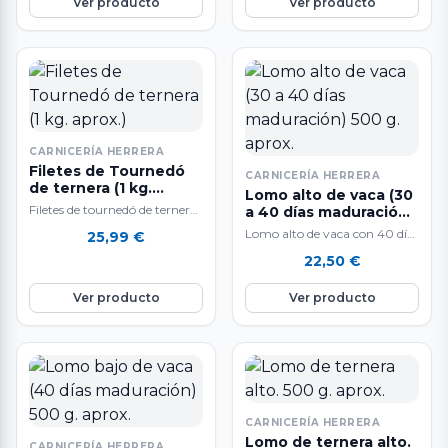
Ver producto
Ver producto
CARNICERÍA HERRERA
Filetes de Tournedó
CARNICERÍA HERRERA
de ternera (1 kg.
Lomo alto de vaca (30
aprox.)
Filetes de tournedó de ternera
a 40 días maduración)
a la venta en pieza entera de 1
500 g. aprox.
Lomo alto de vaca con 40 días
25,99
€
kg. aproximadamente.…
de maduración. A la venta por
22,50
€
unidades de…
Ver producto
Ver producto
CARNICERÍA HERRERA
Lomo de ternera alto.
CARNICERÍA HERRERA