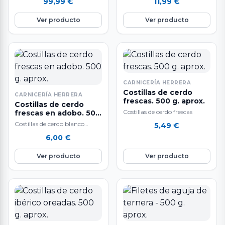
99,99
€
11,99
€
alimentado sólo de leche
lacón, chorizo, morcilla,
materna con un peso…
panceta salada y lacón
Ver producto
Ver producto
asturiano…
CARNICERÍA HERRERA
Costillas de cerdo
CARNICERÍA HERRERA
frescas. 500 g. aprox.
Costillas de cerdo
Costillas de cerdo frescas
frescas en adobo. 500
g. aprox.
Costillas de cerdo blanco
5,49
€
frescas en adobo. 500 gr.
6,00
€
aproximadamente. Sabor
inigualable, fantásticas para
Ver producto
Ver producto
guisar…