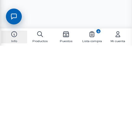
0
Info
Productos
Puestos
Lista compra
Mi cuenta
Suscríbete al boletín informativo
Suscríbete a nuestra lista de correo para recibir las
últimas novedades y promociones.