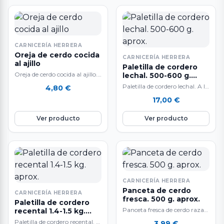
CARNICERÍA HERRERA
Oreja de cerdo cocida
CARNICERÍA HERRERA
al ajillo
Paletilla de cordero
Oreja de cerdo cocida al ajillo.
lechal. 500-600 g.
A la venta en paquetes
aprox.
Paletilla de cordero lechal. A la
4,80
€
envasados al vacío. Deliciosa…
venta por unidades de 500 a
17,00
€
600 g. aproximadamente.…
Ver producto
Ver producto
CARNICERÍA HERRERA
Panceta de cerdo
CARNICERÍA HERRERA
fresca. 500 g. aprox.
Paletilla de cordero
Panceta fresca de cerdo raza
recental 1.4-1.5 kg.
aprox.
Duroc 500 gr.
Paletilla de cordero recental. A
3,99
€