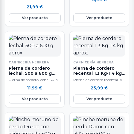
aproximadamente. Deliciosa a
la venta por unidades. El peso
21,99
€
la brasa o plancha,…
del producto es aproximado…
Ver producto
Ver producto
CARNICERÍA HERRERA
CARNICERÍA HERRERA
Pierna de cordero
Pierna de cordero
lechal. 500 a 600 g.
recental 1.3 Kg-1.4 kg.
aprox.
aprox.
Pierna de cordero lechal. A la
Pierna de cordero recental. A
venta por unidades de 500 a
la venta por unidades. El peso
11,99
€
25,99
€
600 g. aproximadamente.…
del producto es aproximado…
Ver producto
Ver producto