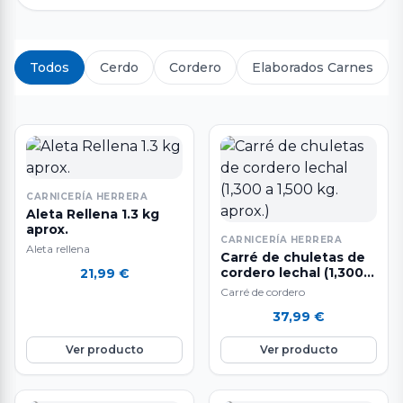
Todos
Cerdo
Cordero
Elaborados Carnes
CARNICERÍA HERRERA
Aleta Rellena 1.3 kg
aprox.
CARNICERÍA HERRERA
Aleta rellena
Carré de chuletas de
cordero lechal (1,300 a
21,99
€
1,500 kg. aprox.)
Carré de cordero
37,99
€
Ver producto
Ver producto