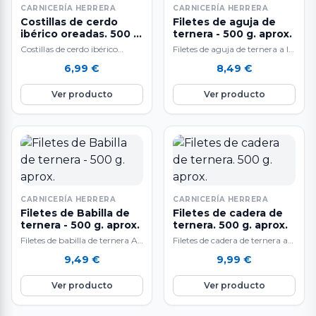
CARNICERÍA HERRERA
CARNICERÍA HERRERA
Costillas de cerdo
Filetes de aguja de
ibérico oreadas. 500 g.
ternera - 500 g. aprox.
aprox.
Costillas de cerdo ibérico
Filetes de aguja de ternera a la
oreadas. 500 gr.
venta en raciones de 500 g.
6,99
€
8,49
€
aproximadamente. Un
aproximadamente. El…
producto único, de sabor
Ver producto
Ver producto
inigualable. El…
CARNICERÍA HERRERA
CARNICERÍA HERRERA
Filetes de Babilla de
Filetes de cadera de
ternera - 500 g. aprox.
ternera. 500 g. aprox.
Filetes de babilla de ternera A
Filetes de cadera de ternera a
la venta en raciones de 500 g.
la venta en raciones de 500 g.
9,49
€
9,99
€
aprox. El…
aproximadamente. El…
Ver producto
Ver producto