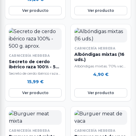
600 g. aproximadamente.…
Ver producto
Ver producto
CARNICERÍA HERRERA
Albóndigas mixtas (16
CARNICERÍA HERRERA
uds.)
Secreto de cerdo
Albóndigas mixtas. 70% vaca
ibérico raza 100% - 500
g. aprox.
/ 30% cerdo A la venta en
Secreto de cerdo ibérico raza
4,90
€
bandejas de 16 unidades.…
100%. A la venta por piezas de
15,99
€
500 g. aproximadamente.…
Ver producto
Ver producto
CARNICERÍA HERRERA
CARNICERÍA HERRERA