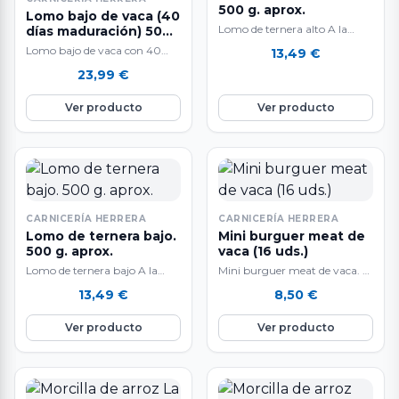
500 g. aprox.
Lomo bajo de vaca (40
Lomo de ternera alto A la
días maduración) 500
g. aprox.
venta en raciones de 500 gr.
Lomo bajo de vaca con 40
13,49
€
aproximadamente. El peso…
días de maduración. A la
23,99
€
venta por unidades de…
Ver producto
Ver producto
CARNICERÍA HERRERA
CARNICERÍA HERRERA
Lomo de ternera bajo.
Mini burguer meat de
500 g. aprox.
vaca (16 uds.)
Lomo de ternera bajo A la
Mini burguer meat de vaca. A
venta en raciones de 500 g.
la venta en bandejas de 16
13,49
€
8,50
€
aprox. El peso…
unidades y 16…
Ver producto
Ver producto