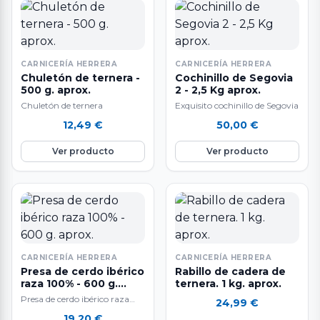
CARNICERÍA HERRERA
CARNICERÍA HERRERA
Chuletón de ternera -
Cochinillo de Segovia
500 g. aprox.
2 - 2,5 Kg aprox.
Chuletón de ternera
Exquisito cochinillo de Segovia
12,49
€
50,00
€
Ver producto
Ver producto
CARNICERÍA HERRERA
CARNICERÍA HERRERA
Presa de cerdo ibérico
Rabillo de cadera de
raza 100% - 600 g.
ternera. 1 kg. aprox.
aprox.
Presa de cerdo ibérico raza
24,99
€
100%. A la venta por piezas de
19,20
€