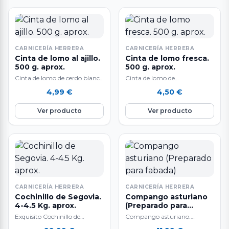
CARNICERÍA HERRERA
CARNICERÍA HERRERA
Cinta de lomo al ajillo.
Cinta de lomo fresca.
500 g. aprox.
500 g. aprox.
Cinta de lomo de cerdo blanco
Cinta de lomo de
al ajillo. 500 gr.
cerdo raza Duroc fresca. 500
4,99
€
4,50
€
aproximadamente. Deliciosa
gr. aproximadamente.
cinta de lomo…
Deliciosa cinta de lomo fresca
Ver producto
Ver producto
de primera…
CARNICERÍA HERRERA
CARNICERÍA HERRERA
Cochinillo de Segovia.
Compango asturiano
4-4.5 Kg. aprox.
(Preparado para
fabada)
Exquisito Cochinillo de
Compango asturiano.
Segovia “Marca de Garantía”,
Preparado para fabada a base