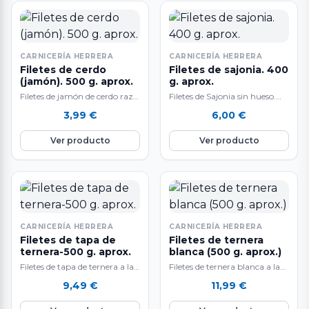
CARNICERÍA HERRERA
CARNICERÍA HERRERA
Filetes de cerdo
Filetes de sajonia. 400
(jamón). 500 g. aprox.
g. aprox.
Filetes de jamón de cerdo raza
Filetes de Sajonia sin hueso.
Duroc. 500 gr.
(lomo de cerdo, agua, sal,
3,99
€
6,00
€
aproximadamente. Carne
dextrosa emulgente E-451i , E-
tierna y sabrosa, resulta…
450iii…
Ver producto
Ver producto
CARNICERÍA HERRERA
CARNICERÍA HERRERA
Filetes de tapa de
Filetes de ternera
ternera-500 g. aprox.
blanca (500 g. aprox.)
Filetes de tapa de ternera a la
Filetes de ternera blanca a la
venta en raciones de 500 g.
venta en raciones de 500 g.
9,49
€
11,99
€
aproximadamente. El…
aproximadamente. Carne
muy…