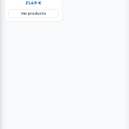
venta en raciones de 500 g.
21,49
€
aproximadamente. Carne de
primera…
Ver producto