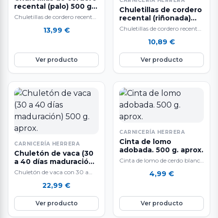
CARNICERÍA HERRERA
recental (palo) 500 g.
Chuletillas de cordero
aprox.
Chuletillas de cordero recental
recental (riñonada)
de palo. El peso del producto
500 g. aprox
Chuletillas de cordero recental
13,99
€
es aproximado y puede
de riñonada. El peso del
10,89
€
variar…
producto es aproximado y
puede variar…
Ver producto
Ver producto
CARNICERÍA HERRERA
Cinta de lomo
CARNICERÍA HERRERA
adobada. 500 g. aprox.
Chuletón de vaca (30
Cinta de lomo de cerdo blanco
a 40 días maduración)
500 g. aprox.
en adobo rojo casero. 500 gr.
Chuletón de vaca con 30 a
4,99
€
aproximadamente. Deliciosa
40 días de maduración. A la
22,99
€
cinta…
venta por unidades…
Ver producto
Ver producto