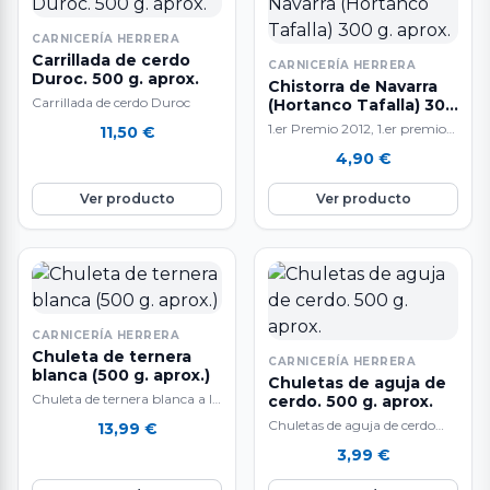
CARNICERÍA HERRERA
Carrillada de cerdo
CARNICERÍA HERRERA
Duroc. 500 g. aprox.
Chistorra de Navarra
Carrillada de cerdo Duroc
(Hortanco Tafalla) 300
g. aprox.
1.er Premio 2012, 1.er premio
11,50
€
2014, 3.er premio
4,90
€
2010,2016,2018 Nuestra
chistorra es equilibrada, sin
Ver producto
Ver producto
que…
CARNICERÍA HERRERA
Chuleta de ternera
CARNICERÍA HERRERA
blanca (500 g. aprox.)
Chuletas de aguja de
Chuleta de ternera blanca a la
cerdo. 500 g. aprox.
venta en raciones de 500 gr.
Chuletas de aguja de cerdo
13,99
€
aproximadamente. Carne
raza Duroc. 500 g.
3,99
€
muy…
aproximadamente. Muy ricas
y sabrosas, fantásticas…