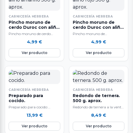
CARNICERÍA HERRERA
CARNICERÍA HERRERA
Pincho moruno de
Pincho moruno de
cerdo Duroc con aliño
cerdo Duroc con aliño
amarillo 500 g. aprox.
rojo 500 g. aprox.
Pincho moruno de cerdo
Pincho moruno de
Duroc con aliño amarillo A la
cerdo Duroc con aliño rojo. A
4,99
€
4,99
€
venta por unidades 5 Ud.…
la venta por unidades. 5 Ud.
aprox…
Ver producto
Ver producto
CARNICERÍA HERRERA
CARNICERÍA HERRERA
Preparado para
Redondo de ternera.
cocido.
500 g. aprox.
Preparado para cocido:
Redondo de ternera a la venta
morcillo, punta de jamón,
por 500 g.
13,99
€
8,49
€
espinazo salado, tocino, hueso
aproximadamente. Se vende a
fresco y chorizo. 1…
gusto del…
Ver producto
Ver producto