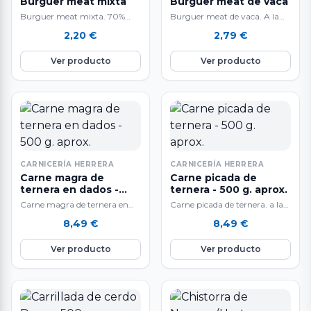
Burguer meat mixta
Burguer meat de vaca
Burguer meat mixta. 70%
Burguer meat de vaca. A la
vaca / 30% cerdo A la venta
venta por unidades de 160 a
2,20
€
2,79
€
por unidades de 160gr…
180gr aprox. Deliciosa…
Ver producto
Ver producto
CARNICERÍA HERRERA
CARNICERÍA HERRERA
Carne magra de
Carne picada de
ternera en dados -
ternera - 500 g. aprox.
500 g. aprox.
Carne magra de ternera en
Carne picada de ternera. a la
dados a la venta en raciones
venta en raciones de 500 g.
8,49
€
8,49
€
de 500 g. aproximadamente.
aproximadamente. El peso…
…
Ver producto
Ver producto