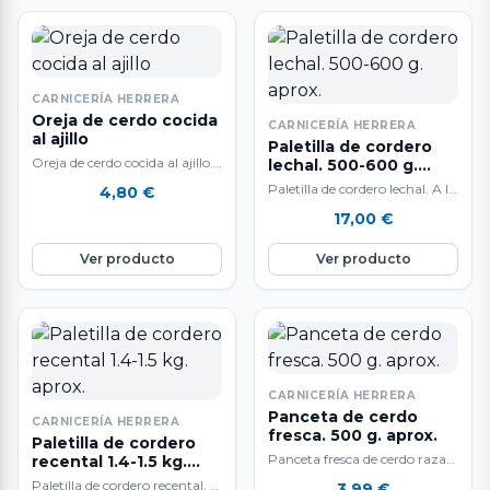
CARNICERÍA HERRERA
Oreja de cerdo cocida
CARNICERÍA HERRERA
al ajillo
Paletilla de cordero
Oreja de cerdo cocida al ajillo.
lechal. 500-600 g.
A la venta en paquetes
aprox.
Paletilla de cordero lechal. A la
4,80
€
envasados al vacío. Deliciosa…
venta por unidades de 500 a
17,00
€
600 g. aproximadamente.…
Ver producto
Ver producto
CARNICERÍA HERRERA
Panceta de cerdo
CARNICERÍA HERRERA
fresca. 500 g. aprox.
Paletilla de cordero
Panceta fresca de cerdo raza
recental 1.4-1.5 kg.
aprox.
Duroc 500 gr.
Paletilla de cordero recental. A
3,99
€