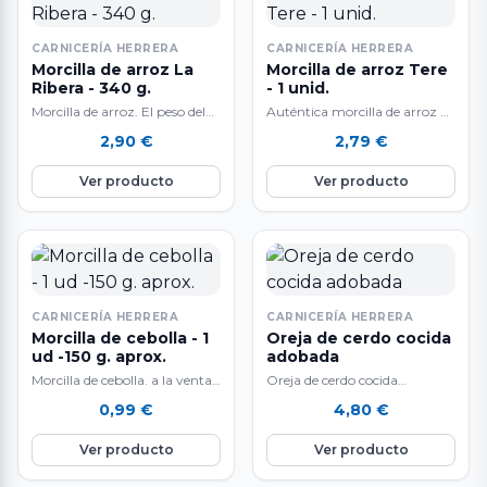
CARNICERÍA HERRERA
CARNICERÍA HERRERA
Morcilla de arroz La
Morcilla de arroz Tere
Ribera - 340 g.
- 1 unid.
Morcilla de arroz. El peso del
Auténtica morcilla de arroz de
producto es aproximado y
Burgos. Marca Tere. A la venta
2,90
€
2,79
€
puede variar en función de…
por unidades de 340…
Ver producto
Ver producto
CARNICERÍA HERRERA
CARNICERÍA HERRERA
Morcilla de cebolla - 1
Oreja de cerdo cocida
ud -150 g. aprox.
adobada
Morcilla de cebolla. a la venta
Oreja de cerdo cocida
por unidades de 150 gr.
adobada. A la venta en
0,99
€
4,80
€
aproximadamente. El peso
paquetes envasados al vacío.
del…
Deliciosa oreja…
Ver producto
Ver producto