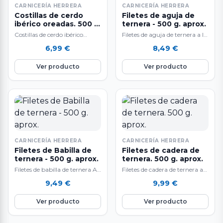
CARNICERÍA HERRERA
CARNICERÍA HERRERA
Costillas de cerdo
Filetes de aguja de
ibérico oreadas. 500 g.
ternera - 500 g. aprox.
aprox.
Costillas de cerdo ibérico
Filetes de aguja de ternera a la
oreadas. 500 gr.
venta en raciones de 500 g.
6,99
€
8,49
€
aproximadamente. Un
aproximadamente. El…
producto único, de sabor
Ver producto
Ver producto
inigualable. El…
CARNICERÍA HERRERA
CARNICERÍA HERRERA
Filetes de Babilla de
Filetes de cadera de
ternera - 500 g. aprox.
ternera. 500 g. aprox.
Filetes de babilla de ternera A
Filetes de cadera de ternera a
la venta en raciones de 500 g.
la venta en raciones de 500 g.
9,49
€
9,99
€
aprox. El…
aproximadamente. El…
Ver producto
Ver producto