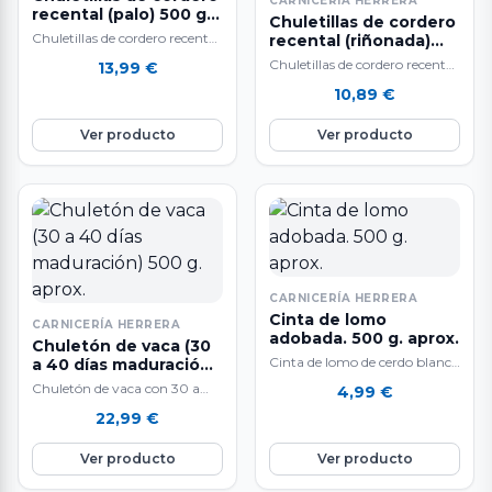
CARNICERÍA HERRERA
recental (palo) 500 g.
Chuletillas de cordero
aprox.
Chuletillas de cordero recental
recental (riñonada)
de palo. El peso del producto
500 g. aprox
Chuletillas de cordero recental
13,99
€
es aproximado y puede
de riñonada. El peso del
10,89
€
variar…
producto es aproximado y
puede variar…
Ver producto
Ver producto
CARNICERÍA HERRERA
Cinta de lomo
CARNICERÍA HERRERA
adobada. 500 g. aprox.
Chuletón de vaca (30
Cinta de lomo de cerdo blanco
a 40 días maduración)
500 g. aprox.
en adobo rojo casero. 500 gr.
Chuletón de vaca con 30 a
4,99
€
aproximadamente. Deliciosa
40 días de maduración. A la
22,99
€
cinta…
venta por unidades…
Ver producto
Ver producto