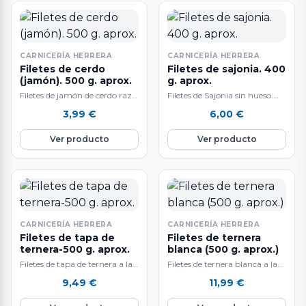
CARNICERÍA HERRERA
CARNICERÍA HERRERA
Filetes de cerdo
Filetes de sajonia. 400
(jamón). 500 g. aprox.
g. aprox.
Filetes de jamón de cerdo raza
Filetes de Sajonia sin hueso.
Duroc. 500 gr.
(lomo de cerdo, agua, sal,
3,99
€
6,00
€
aproximadamente. Carne
dextrosa emulgente E-451i , E-
tierna y sabrosa, resulta…
450iii…
Ver producto
Ver producto
CARNICERÍA HERRERA
CARNICERÍA HERRERA
Filetes de tapa de
Filetes de ternera
ternera-500 g. aprox.
blanca (500 g. aprox.)
Filetes de tapa de ternera a la
Filetes de ternera blanca a la
venta en raciones de 500 g.
venta en raciones de 500 g.
9,49
€
11,99
€
aproximadamente. El…
aproximadamente. Carne
muy…