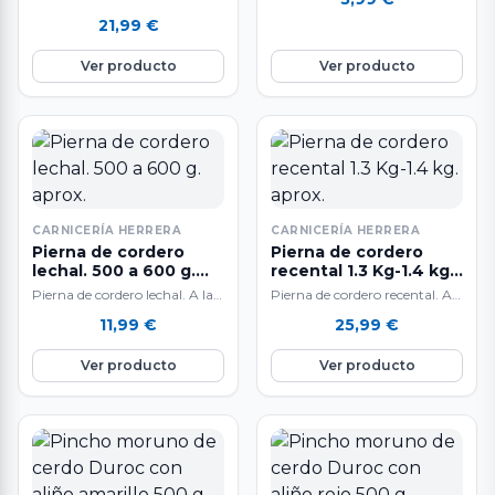
aproximadamente. Deliciosa a
la venta por unidades. El peso
21,99
€
la brasa o plancha,…
del producto es aproximado…
Ver producto
Ver producto
CARNICERÍA HERRERA
CARNICERÍA HERRERA
Pierna de cordero
Pierna de cordero
lechal. 500 a 600 g.
recental 1.3 Kg-1.4 kg.
aprox.
aprox.
Pierna de cordero lechal. A la
Pierna de cordero recental. A
venta por unidades de 500 a
la venta por unidades. El peso
11,99
€
25,99
€
600 g. aproximadamente.…
del producto es aproximado…
Ver producto
Ver producto