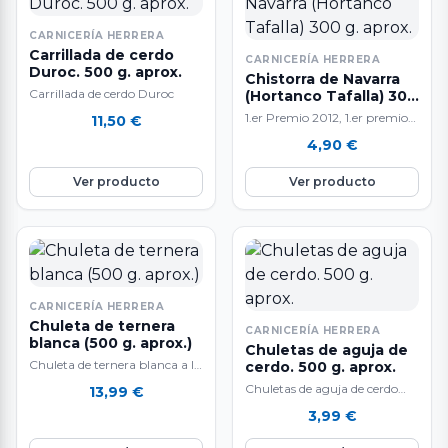
CARNICERÍA HERRERA
Carrillada de cerdo
CARNICERÍA HERRERA
Duroc. 500 g. aprox.
Chistorra de Navarra
Carrillada de cerdo Duroc
(Hortanco Tafalla) 300
g. aprox.
1.er Premio 2012, 1.er premio
11,50
€
2014, 3.er premio
4,90
€
2010,2016,2018 Nuestra
chistorra es equilibrada, sin
Ver producto
Ver producto
que…
CARNICERÍA HERRERA
Chuleta de ternera
CARNICERÍA HERRERA
blanca (500 g. aprox.)
Chuletas de aguja de
Chuleta de ternera blanca a la
cerdo. 500 g. aprox.
venta en raciones de 500 gr.
Chuletas de aguja de cerdo
13,99
€
aproximadamente. Carne
raza Duroc. 500 g.
3,99
€
muy…
aproximadamente. Muy ricas
y sabrosas, fantásticas…