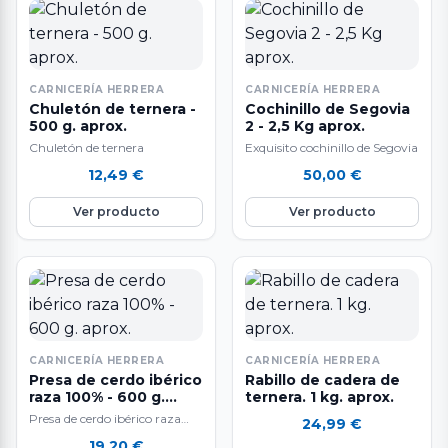
CARNICERÍA HERRERA
CARNICERÍA HERRERA
Chuletón de ternera -
Cochinillo de Segovia
500 g. aprox.
2 - 2,5 Kg aprox.
Chuletón de ternera
Exquisito cochinillo de Segovia
12,49
€
50,00
€
Ver producto
Ver producto
CARNICERÍA HERRERA
CARNICERÍA HERRERA
Presa de cerdo ibérico
Rabillo de cadera de
raza 100% - 600 g.
ternera. 1 kg. aprox.
aprox.
Presa de cerdo ibérico raza
24,99
€
100%. A la venta por piezas de
19,20
€