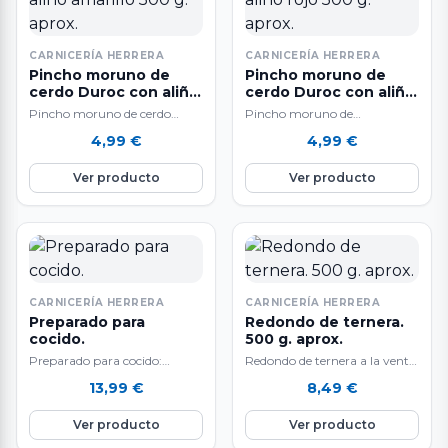
CARNICERÍA HERRERA
CARNICERÍA HERRERA
Pincho moruno de
Pincho moruno de
cerdo Duroc con aliño
cerdo Duroc con aliño
amarillo 500 g. aprox.
rojo 500 g. aprox.
Pincho moruno de cerdo
Pincho moruno de
Duroc con aliño amarillo A la
cerdo Duroc con aliño rojo. A
4,99
€
4,99
€
venta por unidades 5 Ud.…
la venta por unidades. 5 Ud.
aprox…
Ver producto
Ver producto
CARNICERÍA HERRERA
CARNICERÍA HERRERA
Preparado para
Redondo de ternera.
cocido.
500 g. aprox.
Preparado para cocido:
Redondo de ternera a la venta
morcillo, punta de jamón,
por 500 g.
13,99
€
8,49
€
espinazo salado, tocino, hueso
aproximadamente. Se vende a
fresco y chorizo. 1…
gusto del…
Ver producto
Ver producto