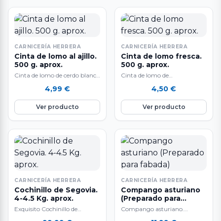
CARNICERÍA HERRERA
CARNICERÍA HERRERA
Cinta de lomo al ajillo.
Cinta de lomo fresca.
500 g. aprox.
500 g. aprox.
Cinta de lomo de cerdo blanco
Cinta de lomo de
al ajillo. 500 gr.
cerdo raza Duroc fresca. 500
4,99
€
4,50
€
aproximadamente. Deliciosa
gr. aproximadamente.
cinta de lomo…
Deliciosa cinta de lomo fresca
Ver producto
Ver producto
de primera…
CARNICERÍA HERRERA
CARNICERÍA HERRERA
Cochinillo de Segovia.
Compango asturiano
4-4.5 Kg. aprox.
(Preparado para
fabada)
Exquisito Cochinillo de
Compango asturiano.
Segovia “Marca de Garantía”,
Preparado para fabada a base