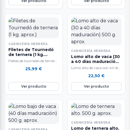
Ver producto
Ver producto
CARNICERÍA HERRERA
Filetes de Tournedó
CARNICERÍA HERRERA
de ternera (1 kg.
Lomo alto de vaca (30
aprox.)
Filetes de tournedó de ternera
a 40 días maduración)
a la venta en pieza entera de 1
500 g. aprox.
Lomo alto de vaca con 40 días
25,99
€
kg. aproximadamente.…
de maduración. A la venta por
22,50
€
unidades de…
Ver producto
Ver producto
CARNICERÍA HERRERA
Lomo de ternera alto.
CARNICERÍA HERRERA