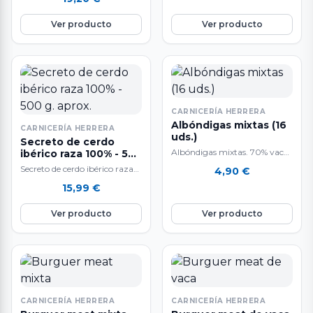
600 g. aproximadamente.…
Ver producto
Ver producto
CARNICERÍA HERRERA
Albóndigas mixtas (16
CARNICERÍA HERRERA
uds.)
Secreto de cerdo
Albóndigas mixtas. 70% vaca
ibérico raza 100% - 500
g. aprox.
/ 30% cerdo A la venta en
Secreto de cerdo ibérico raza
4,90
€
bandejas de 16 unidades.…
100%. A la venta por piezas de
15,99
€
500 g. aproximadamente.…
Ver producto
Ver producto
CARNICERÍA HERRERA
CARNICERÍA HERRERA