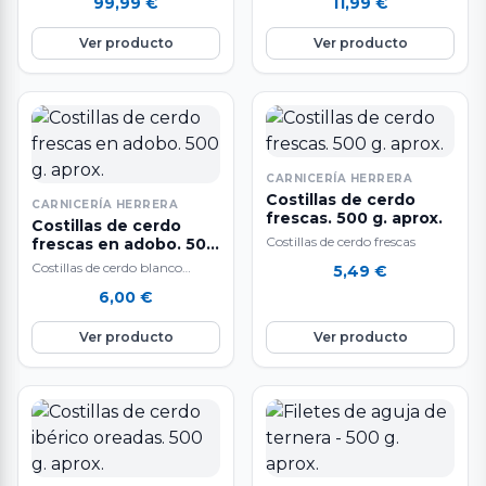
99,99
€
11,99
€
alimentado sólo de leche
lacón, chorizo, morcilla,
materna con un peso…
panceta salada y lacón
Ver producto
Ver producto
asturiano…
CARNICERÍA HERRERA
Costillas de cerdo
CARNICERÍA HERRERA
frescas. 500 g. aprox.
Costillas de cerdo
Costillas de cerdo frescas
frescas en adobo. 500
g. aprox.
Costillas de cerdo blanco
5,49
€
frescas en adobo. 500 gr.
6,00
€
aproximadamente. Sabor
inigualable, fantásticas para
Ver producto
Ver producto
guisar…