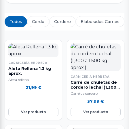
Todos
Cerdo
Cordero
Elaborados Carnes
CARNICERÍA HERRERA
Aleta Rellena 1.3 kg
aprox.
CARNICERÍA HERRERA
Aleta rellena
Carré de chuletas de
cordero lechal (1,300 a
21,99
€
1,500 kg. aprox.)
Carré de cordero
37,99
€
Ver producto
Ver producto