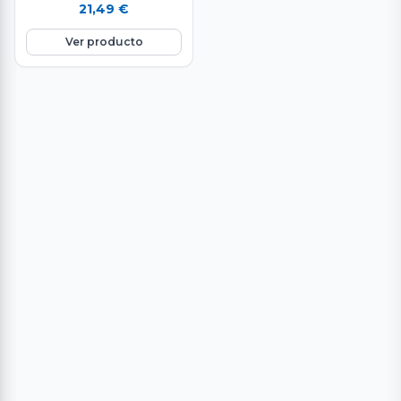
venta en raciones de 500 g.
21,49
€
aproximadamente. Carne de
primera…
Ver producto