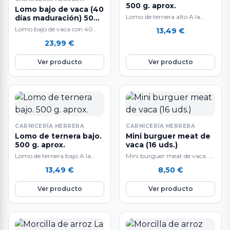
500 g. aprox.
Lomo bajo de vaca (40
Lomo de ternera alto A la
días maduración) 500
g. aprox.
venta en raciones de 500 gr.
Lomo bajo de vaca con 40
13,49
€
aproximadamente. El peso…
días de maduración. A la
23,99
€
venta por unidades de…
Ver producto
Ver producto
CARNICERÍA HERRERA
CARNICERÍA HERRERA
Lomo de ternera bajo.
Mini burguer meat de
500 g. aprox.
vaca (16 uds.)
Lomo de ternera bajo A la
Mini burguer meat de vaca. A
venta en raciones de 500 g.
la venta en bandejas de 16
13,49
€
8,50
€
aprox. El peso…
unidades y 16…
Ver producto
Ver producto