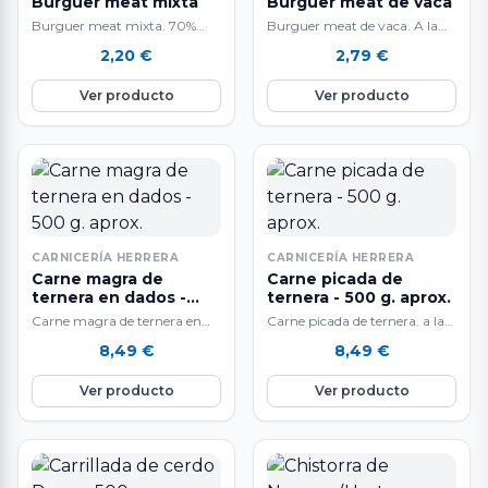
Burguer meat mixta
Burguer meat de vaca
Burguer meat mixta. 70%
Burguer meat de vaca. A la
vaca / 30% cerdo A la venta
venta por unidades de 160 a
2,20
€
2,79
€
por unidades de 160gr…
180gr aprox. Deliciosa…
Ver producto
Ver producto
CARNICERÍA HERRERA
CARNICERÍA HERRERA
Carne magra de
Carne picada de
ternera en dados -
ternera - 500 g. aprox.
500 g. aprox.
Carne magra de ternera en
Carne picada de ternera. a la
dados a la venta en raciones
venta en raciones de 500 g.
8,49
€
8,49
€
de 500 g. aproximadamente.
aproximadamente. El peso…
…
Ver producto
Ver producto