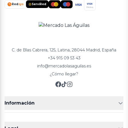
Red
sys
ServiRed
VISA
VISA
Electron
C. de Blas Cabrera, 125, Latina, 28044 Madrid, España
+34 915 09 53 43
info@mercadolasaguilas.es
¿Cómo llegar?
Información
FRUTERÍAS
CARNICERIAS