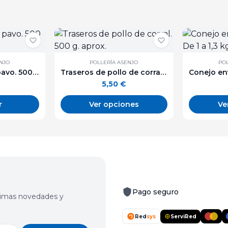
ENJO
POLLERÍA ASENJO
POL
Carne picada de pavo. 500 g. aprox.
Traseros de pollo de corral. 500 g. aprox.
5,50
€
r
Ver opciones
Ve
Pago seguro
últimas novedades y
Red
sys
ServiRed