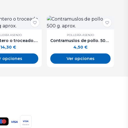
LERÍA ASENJO
POLLERÍA ASENJO
Conejo entero o troceado. De 1 a 1,3 kg aprox.
Contramuslos de pollo. 500 g. aprox.
14,30
€
4,50
€
r opciones
Ver opciones
VISA
VISA
Electron