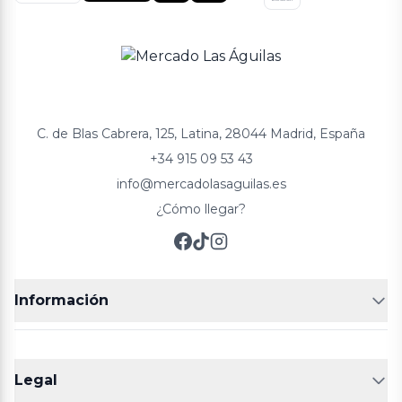
C. de Blas Cabrera, 125, Latina, 28044 Madrid, España
+34 915 09 53 43
info@mercadolasaguilas.es
¿Cómo llegar?
Información
FRUTERÍAS
CARNICERIAS
Legal
POLLERÍA