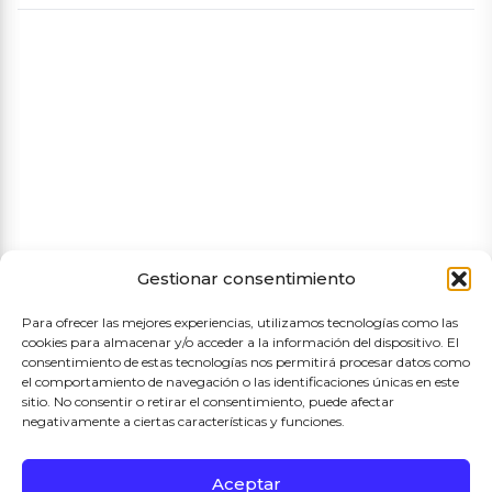
CHARCUTERIA
Aviso legal
Política de cookies
Política de privacidad
Términos y condiciones de compra
Gestionar consentimiento
Para ofrecer las mejores experiencias, utilizamos tecnologías como las
cookies para almacenar y/o acceder a la información del dispositivo. El
consentimiento de estas tecnologías nos permitirá procesar datos como
el comportamiento de navegación o las identificaciones únicas en este
sitio. No consentir o retirar el consentimiento, puede afectar
negativamente a ciertas características y funciones.
Proyecto Subvencionado por el Ayuntamiento de Madrid
Aceptar