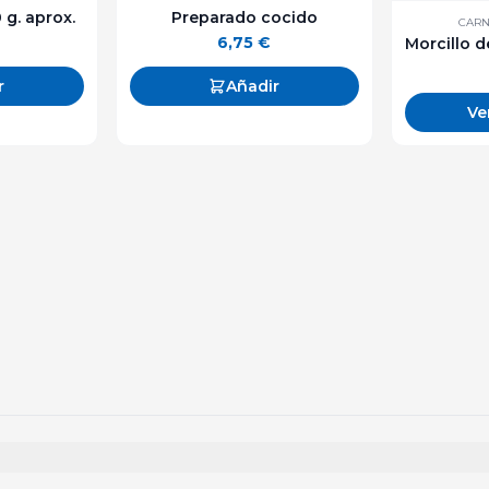
 g. aprox.
Preparado cocido
CARN
6,75
€
r
Añadir
Ve