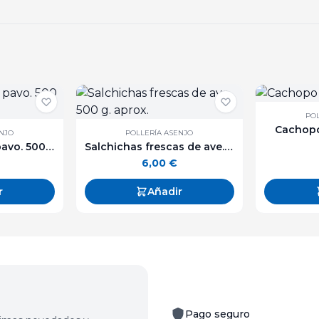
POL
Cachopo
ENJO
POLLERÍA ASENJO
Carne picada de pavo. 500 g. aprox.
Salchichas frescas de ave. 500 g. aprox.
6,00
€
r
Añadir
Pago seguro