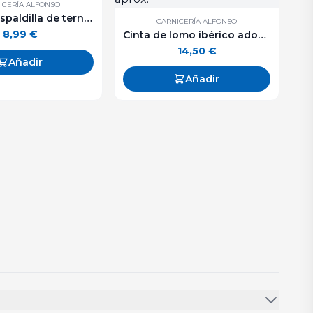
ICERÍA ALFONSO
Filete de espaldilla de ternera - 500 g. aprox.
CARNICERÍA ALFONSO
8,99
€
Cinta de lomo ibérico adobada "El Legado" - 500 g. aprox.
14,50
€
Añadir
Añadir