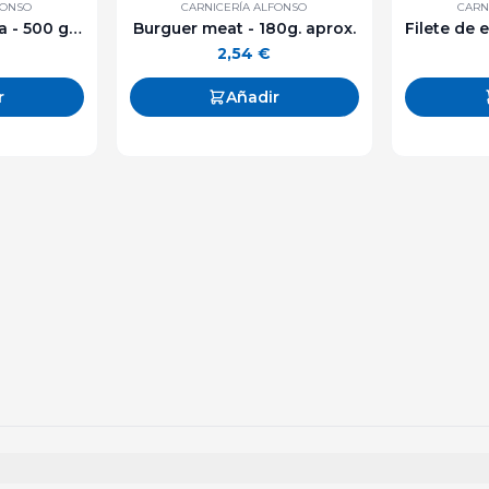
FONSO
CARNICERÍA ALFONSO
CARN
Morcillo de ternera - 500 g. aprox
Burguer meat - 180g. aprox.
2,54
€
r
Añadir