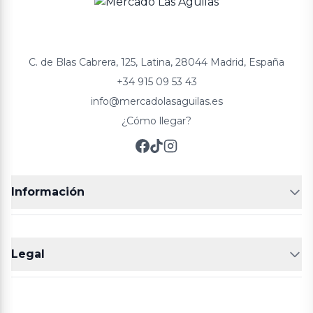
C. de Blas Cabrera, 125, Latina, 28044 Madrid, España
+34 915 09 53 43
info@mercadolasaguilas.es
¿Cómo llegar?
Información
FRUTERÍAS
CARNICERIAS
Legal
POLLERÍA
CHARCUTERIA
Aviso legal
Política de cookies