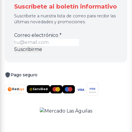
Suscríbete al boletín informativo
Suscríbete a nuestra lista de correo para recibir las
últimas novedades y promociones.
Correo
Correo electrónico
*
electrónico
Suscribirme
Pago seguro
Red
sys
ServiRed
VISA
VISA
Electron