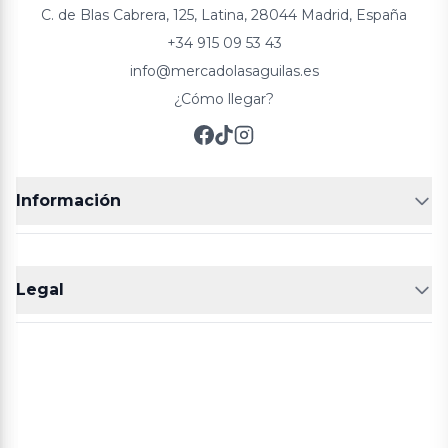
C. de Blas Cabrera, 125, Latina, 28044 Madrid, España
+34 915 09 53 43
info@mercadolasaguilas.es
¿Cómo llegar?
Información
FRUTERÍAS
CARNICERIAS
Legal
POLLERÍA
CHARCUTERIA
Aviso legal
Política de cookies
Política de privacidad
Términos y condiciones de compra