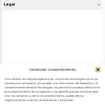
Legal
POLLERÍA
CHARCUTERIA
Aviso legal
Política de cookies
Política de privacidad
Términos y condiciones de compra
Gestionar consentimiento
Para ofrecer las mejores experiencias, utilizamos tecnologías como las
cookies para almacenar y/o acceder a la información del dispositivo. El
consentimiento de estas tecnologías nos permitirá procesar datos como
el comportamiento de navegación o las identificaciones únicas en este
sitio. No consentir o retirar el consentimiento, puede afectar
negativamente a ciertas características y funciones.