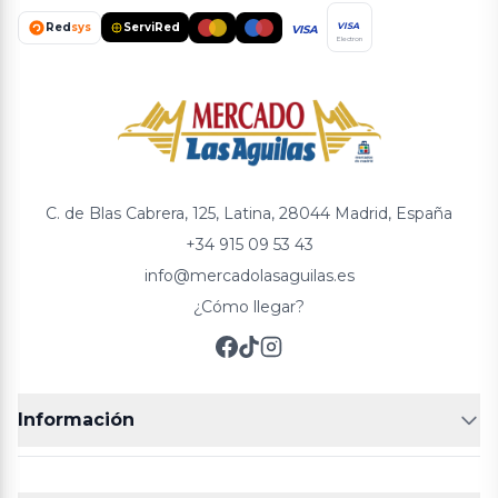
Red
sys
ServiRed
VISA
VISA
Electron
C. de Blas Cabrera, 125, Latina, 28044 Madrid, España
+34 915 09 53 43
info@mercadolasaguilas.es
¿Cómo llegar?
Información
FRUTERÍAS
CARNICERIAS