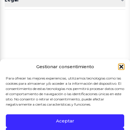
POLLERÍA
CHARCUTERIA
Aviso legal
Política de cookies
Política de privacidad
Términos y condiciones de compra
Gestionar consentimiento
Para ofrecer las mejores experiencias, utilizamos tecnologías como las
cookies para almacenar y/o acceder a la información del dispositivo. El
consentimiento de estas tecnologías nos permitirá procesar datos como
el comportamiento de navegación o las identificaciones únicas en este
sitio. No consentir o retirar el consentimiento, puede afectar
negativamente a ciertas características y funciones.
Aceptar