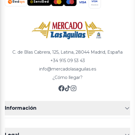
Red
sys
ServiRed
VISA
VISA
Electron
C. de Blas Cabrera, 125, Latina, 28044 Madrid, España
+34 915 09 53 43
info@mercadolasaguilas.es
¿Cómo llegar?
Información
FRUTERÍAS
CARNICERIAS
Legal