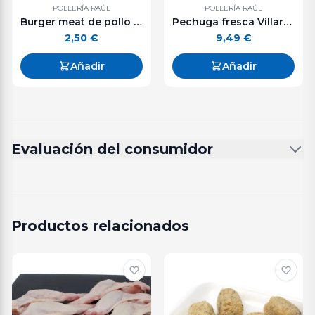
POLLERÍA RAÚL
POLLERÍA RAÚL
Burger meat de pollo con calabacín y queso. 125 g. aprox.
Pechuga fresca Villaroy bandeja 500 g. aprox.
2,50
€
9,49
€
Añadir
Añadir
Evaluación del consumidor
Productos relacionados