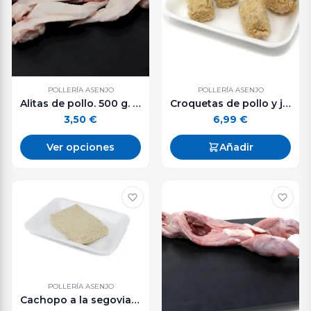
POLLERÍA ASENJO
POLLERÍA ASENJO
Alitas de pollo. 500 g. aprox.
Croquetas de pollo y jamón (500 g. aprox.)
3,50
€
6,99
€
Ver opciones
Añadir
POLLERÍA ASENJO
Cachopo a la segoviana.