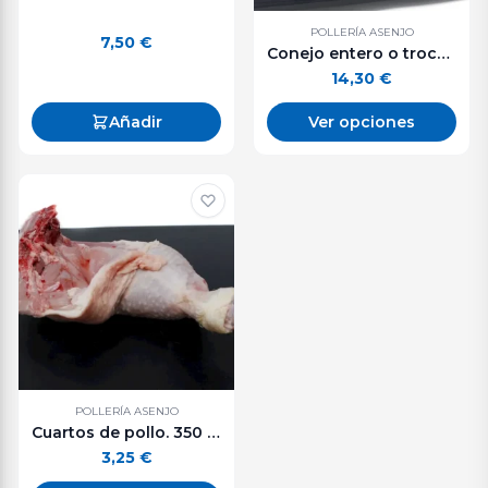
POLLERÍA ASENJO
7,50
€
Conejo entero o troceado. De 1 a 1,3 kg aprox.
14,30
€
Añadir
Ver opciones
POLLERÍA ASENJO
Cuartos de pollo. 350 - 450 g. aprox.
3,25
€