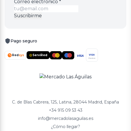
Correo
Correo electrónico
*
electrónico
Suscribirme
Pago seguro
Red
sys
ServiRed
VISA
VISA
Electron
C. de Blas Cabrera, 125, Latina, 28044 Madrid, España
+34 915 09 53 43
info@mercadolasaguilas.es
¿Cómo llegar?