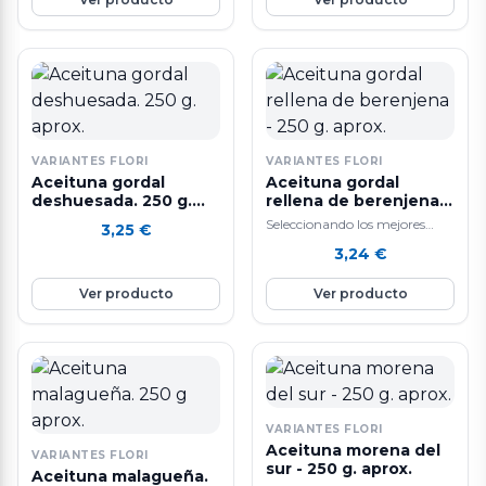
VARIANTES FLORI
VARIANTES FLORI
Aceituna gordal
Aceituna gordal
deshuesada. 250 g.
rellena de berenjena -
aprox.
250 g. aprox.
Seleccionando los mejores
3,25
€
ingredientes y siguiendo un
3,24
€
sistema de elaboración diaria
que hacen que nuestras…
Ver producto
Ver producto
VARIANTES FLORI
Aceituna morena del
VARIANTES FLORI
sur - 250 g. aprox.
Aceituna malagueña.