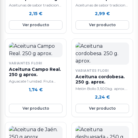
aprox.
250 g. aprox.
Aceitunas de sabor tradicional
Aceitunas de sabor tradicional
y alta calidad.
y alta calidad.
2,15
€
2,99
€
Ver producto
Ver producto
VARIANTES FLORI
Aceituna Campo Real.
VARIANTES FLORI
250 g aprox.
Aceituna cordobesa.
Aguacate 1 unidad. Fruta
250 g. aprox.
tropical. La composición de
Melón Bollo 3,500kg. aprox.
1,74
€
aguacate lo convierte en un
Tiene un efecto anti-edad
2,24
€
alimento extraordinario que
gracias a que contiene mucho
tiene cada día mas seguidores.
colágeno. También ayuda a la
Ver producto
Ver producto
Las propiedades son múltiples:
perdida de peso y a cicatrizar
lo mas curioso
heridas. Ademas, mejora la
nutricionalmente del
salud del corazón y del
aguacate es que siendo una
sistema digestivo por su alto
fruta fresca su principal
contenido en agua. Su
componente no son los