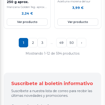
Aceituna morena del sur
250 g aprox.
Manzana Golden 1kg. aprox.
3,99
€
La manzana Golden es una
2,24
€
fruta nutritiva e hidratante ya
que está compuesta por agua
Ver producto
Ver producto
en un 85%, aporta vitamina E
y C, rica en fibra y en potasio.
Favorece la eliminación de
líquidos y mejora el tránsito
intestinal. Ayuda a controlar
1
2
3
…
49
50
›
el colesterol.
Mostrando 1-12 de 594 productos
Suscríbete al boletín informativo
Suscríbete a nuestra lista de correo para recibir las
últimas novedades y promociones.