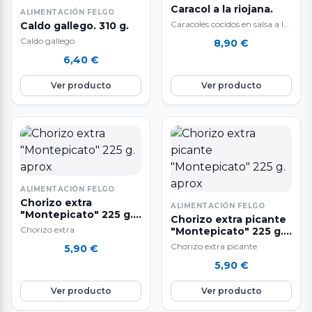
Caracol a la riojana.
ALIMENTACIÓN FELGO
Caracoles cocidos en salsa a la
Caldo gallego. 310 g.
riojana. Elaborados con una
Caldo gallego
8,90
€
salsa de tomate un poco…
6,40
€
Ver producto
Ver producto
ALIMENTACIÓN FELGO
Chorizo extra
ALIMENTACIÓN FELGO
"Montepicato" 225 g.
Chorizo extra picante
aprox
Chorizo extra
"Montepicato" 225 g.
aprox
Chorizo extra picante
5,90
€
5,90
€
Ver producto
Ver producto