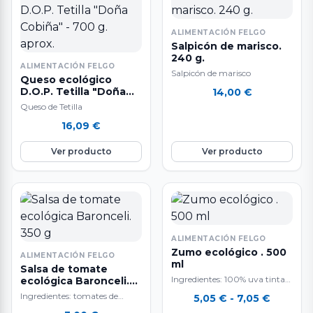
ALIMENTACIÓN FELGO
Salpicón de marisco.
240 g.
ALIMENTACIÓN FELGO
Salpicón de marisco
Queso ecológico
D.O.P. Tetilla "Doña
14,00
€
Cobiña" - 700 g. aprox.
Queso de Tetilla
16,09
€
Ver producto
Ver producto
ALIMENTACIÓN FELGO
Zumo ecológico . 500
ALIMENTACIÓN FELGO
ml
Salsa de tomate
Ingredientes: 100% uva tinta
ecológica Baronceli.
350 g
mencía.
Ingredientes: tomates de
Rango
5,05
€
-
7,05
€
cultivo propio, cebolla, aceite
de