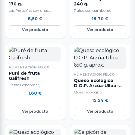
170 g.
240 g.
Las Perusiñas son unas
Pulpo con gambones
galletas artesanales gourmet
8,50
€
16,70
€
elaboradas en Lugo que
evocan sabores tradicionales
Ver producto
Ver producto
y…
ALIMENTACIÓN FELGO
Puré de fruta
ALIMENTACIÓN FELGO
Galifresh
Queso ecológico
Desde Gondomar,
D.O.P. Arzúa-Ulloa -
Pontevedra, Galifresh elabora
650 g. aprox.
Queso ecológico
1,60
€
productos alimentarios
15,54
€
basados en frutas y verduras
frescas de alta…
Ver producto
Ver producto