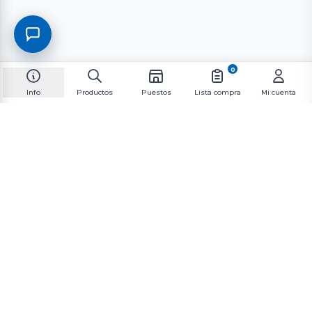
0
Info
Productos
Puestos
Lista compra
Mi cuenta
Suscríbete al boletín informativo
Suscríbete a nuestra lista de correo para recibir las
últimas novedades y promociones.