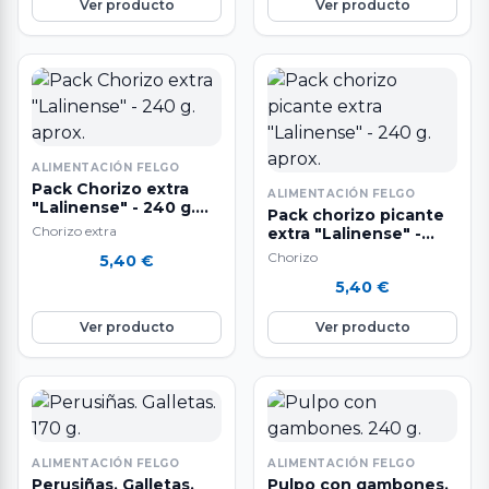
Ver producto
Ver producto
ALIMENTACIÓN FELGO
Pack Chorizo extra
ALIMENTACIÓN FELGO
"Lalinense" - 240 g.
Pack chorizo picante
aprox.
Chorizo extra
extra "Lalinense" -
240 g. aprox.
Chorizo
5,40
€
5,40
€
Ver producto
Ver producto
ALIMENTACIÓN FELGO
ALIMENTACIÓN FELGO
Perusiñas. Galletas.
Pulpo con gambones.