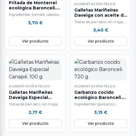
Fritada de Monterrei
ALIMENTACIÓN FELGO
ecológica Baronceli.
Galletas Mariñeiras
350 g.
Ingredientes: tomate, cebolla,
Daveiga con aceite de
pimiento verde, calabacín,
oliva virgen extra. 180
Tostas de pan seco, sin miga,
3,70
€
g.
berenjena, aceite de oliva
inspiradas en la receta que
3,40
€
virgen, sirope de ágave y…
utilizaban los marineros
para…
Ver producto
Ver producto
ALIMENTACIÓN FELGO
ALIMENTACIÓN FELGO
Galletas Mariñeiras
Garbanzo cocido
Daveiga Especial
ecológico Baronceli.
Canapé. 100 g.
720 g.
Tostas de pan seco, sin miga,
Ingredientes: garbanzo
inspiradas en la receta que
ecológico, agua y sal. Terra de
2,17
€
3,15
€
utilizaban los marineros
Baronceli está especializada
para…
en elaborar conservas de…
Ver producto
Ver producto