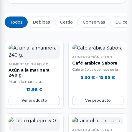
Todos
Bebidas
Cerdo
Conservas
Dulces 
ALIMENTACIÓN FELGO
Café arábica Sabora
ALIMENTACIÓN FELGO
Café arábica que nace de la
Atún a la marinera.
240 g.
mezcla de tres grandes cafés,
Rango
5,30
€
-
15,95
€
de Colombia, Brasil y…
Atún a la marinera.
de
precios
12,98
€
desde
Ver producto
Ver producto
5,30 €
hasta
15,95 €
ALIMENTACIÓN FELGO