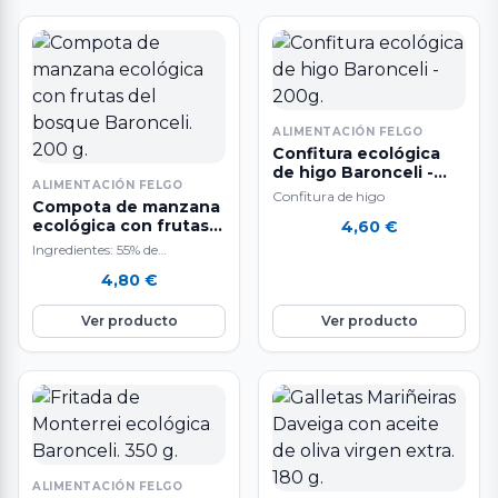
ALIMENTACIÓN FELGO
Confitura ecológica
de higo Baronceli -
ALIMENTACIÓN FELGO
200g.
Confitura de higo
Compota de manzana
ecológica con frutas
4,60
€
del bosque Baronceli.
Ingredientes: 55% de
200 g.
manzana, 10% de arándano,
4,80
€
10% de mora, 5% de grosella, y
20%…
Ver producto
Ver producto
ALIMENTACIÓN FELGO