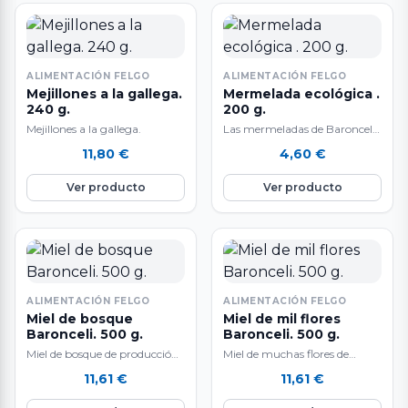
ALIMENTACIÓN FELGO
ALIMENTACIÓN FELGO
Mejillones a la gallega.
Mermelada ecológica .
240 g.
200 g.
Mejillones a la gallega.
Las mermeladas de Baronceli
tienen una producción
11,80
€
4,60
€
limitada. Las denominan
"naturaleza envasada" por su
Ver producto
Ver producto
elaboración artesanal en el
valle de Monterrei (Ourense)
siguiendo una receta
tradicional con frutas de
temporada procedentes de
agricultura ecológica. Se
caracterizan por su
ALIMENTACIÓN FELGO
ALIMENTACIÓN FELGO
elaboración a partir de
Miel de bosque
Miel de mil flores
productos de proximidad, por
Baronceli. 500 g.
Baronceli. 500 g.
una alta concentración de
Miel de bosque de producción
Miel de muchas flores de
fruta y por no usar aditivos,
limitada procedente de
producción limitada
conservantes ni colorantes
11,61
€
11,61
€
colmenas ubicadas en zonas
procedente de colmenas
artificiales. Producto apto
de cultivo ecológico.…
ubicadas en zonas de cultivo…
para veganos. Sin gluten.