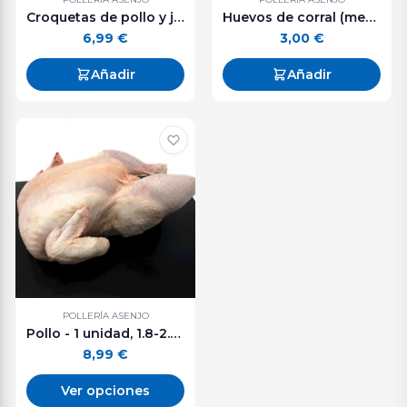
Croquetas de pollo y jamón (500 g. aprox.)
Huevos de corral (media docena).
6,99
€
3,00
€
Añadir
Añadir
POLLERÍA ASENJO
Pollo - 1 unidad, 1.8-2.0 kg aprox.
8,99
€
Ver opciones