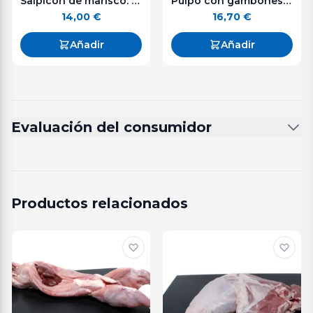
Salpicón de marisco. 240 g.
Pulpo con gambones. 240 g.
14,00
€
16,70
€
Añadir
Añadir
Evaluación del consumidor
Productos relacionados