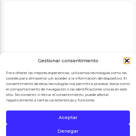
Aviso legal
Política de cookies
Política de privacidad
Términos y condiciones de compra
Gestionar consentimiento
Para ofrecer las mejores experiencias, utilizamos tecnologías como las
cookies para almacenar y/o acceder a la información del dispositivo. El
consentimiento de estas tecnologías nos permitirá procesar datos como
el comportamiento de navegación o las identificaciones únicas en este
sitio. No consentir o retirar el consentimiento, puede afectar
negativamente a ciertas características y funciones.
Aceptar
Proyecto Subvencionado por el Ayuntamiento de Madrid
Denegar