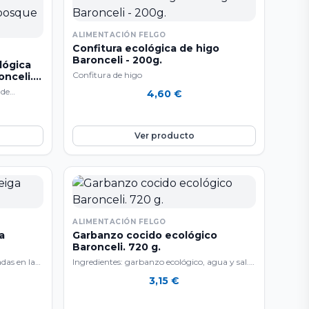
ALIMENTACIÓN FELGO
Confitura ecológica de higo
Baronceli - 200g.
lógica
Confitura de higo
onceli.
 de
4,60
€
lla, y 20%
Ver producto
ALIMENTACIÓN FELGO
a
Garbanzo cocido ecológico
Baronceli. 720 g.
adas en la
Ingredientes: garbanzo ecológico, agua y sal.
s para…
Terra de Baronceli está especializada en
3,15
€
elaborar conservas de…