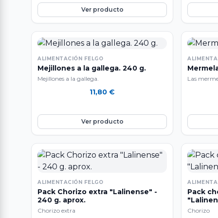
Ver producto
ALIMENTACIÓN FELGO
ALIMENTA
Mejillones a la gallega. 240 g.
Mermela
Mejillones a la gallega.
Las mermel
producción
11,80
€
"naturalez
artesanal e
siguiendo u
Ver producto
temporada 
ecológica. 
partir de 
alta concen
aditivos, c
Producto a
ALIMENTACIÓN FELGO
ALIMENTA
Pack Chorizo extra "Lalinense" -
Pack ch
240 g. aprox.
"Lalinen
Chorizo extra
Chorizo