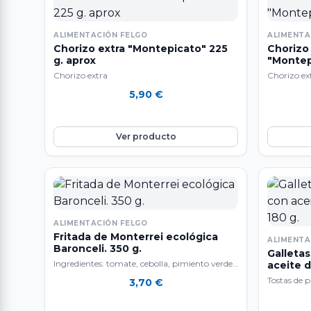
ALIMENTACIÓN FELGO
ALIMENTA
Chorizo extra "Montepicato" 225
Chorizo
g. aprox
"Montep
Chorizo extra
Chorizo ex
5,90
€
Ver producto
ALIMENTACIÓN FELGO
Fritada de Monterrei ecológica
ALIMENTA
Baronceli. 350 g.
Galletas
Ingredientes: tomate, cebolla, pimiento verde,
aceite d
calabacín, berenjena, aceite de oliva virgen,
Tostas de p
3,70
€
sirope de ágave y…
receta que