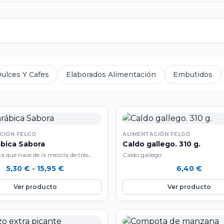
ulces Y Cafes
Elaborados Alimentación
Embutidos
CIÓN FELGO
ALIMENTACIÓN FELGO
ábica Sabora
Caldo gallego. 310 g.
a que nace de la mezcla de tres
Caldo gallego
fés, de Colombia, Brasil y…
Rango
5,30
€
-
15,95
€
6,40
€
de
Ver producto
Ver producto
precios:
desde
5,30 €
hasta