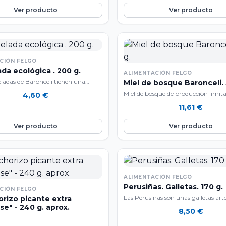
Ver producto
Ver producto
CIÓN FELGO
da ecológica . 200 g.
ALIMENTACIÓN FELGO
adas de Baronceli tienen una
Miel de bosque Baronceli. 
 limitada. Las denominan
Miel de bosque de producción limit
4,60
€
a envasada" por su elaboración
procedente de colmenas ubicadas e
11,61
€
n el valle de Monterrei (Ourense)
cultivo ecológico.…
na receta tradicional con frutas de
Ver producto
Ver producto
procedentes de agricultura
Se caracterizan por su elaboración a
productos de proximidad, por una
tración de fruta y por no usar
onservantes ni colorantes artificiales.
pto para veganos. Sin gluten.
ALIMENTACIÓN FELGO
Perusiñas. Galletas. 170 g.
CIÓN FELGO
Las Perusiñas son unas galletas art
orizo picante extra
se" - 240 g. aprox.
gourmet elaboradas en Lugo que 
8,50
€
sabores tradicionales y…