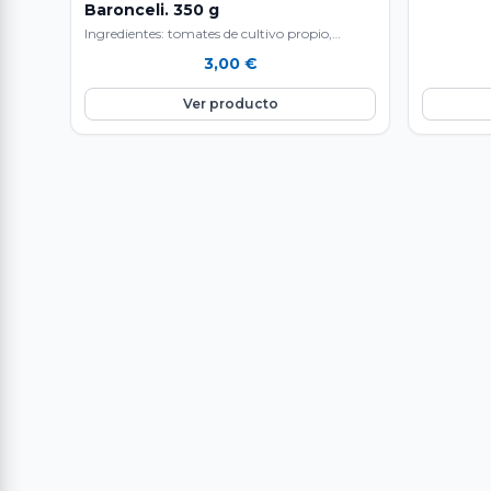
Baronceli. 350 g
Ingredientes: tomates de cultivo propio,
cebolla, aceite de oliva, sirope de ágave y sal.
3,00
€
Terra…
Ver producto