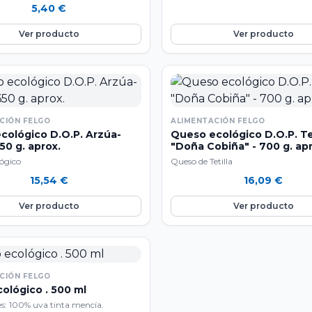
5,40
€
Ver producto
Ver producto
CIÓN FELGO
ALIMENTACIÓN FELGO
cológico D.O.P. Arzúa-
Queso ecológico D.O.P. Tet
650 g. aprox.
"Doña Cobiña" - 700 g. apr
ógico
Queso de Tetilla
15,54
€
16,09
€
Ver producto
Ver producto
CIÓN FELGO
ológico . 500 ml
es: 100% uva tinta mencía.