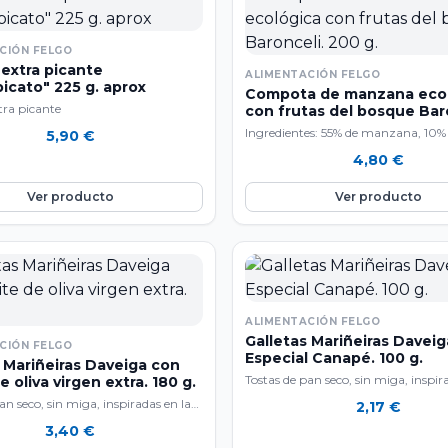
15,95 €
CIÓN FELGO
 extra picante
ALIMENTACIÓN FELGO
icato" 225 g. aprox
Compota de manzana eco
tra picante
con frutas del bosque Bar
200 g.
Ingredientes: 55% de manzana, 10%
5,90
€
arándano, 10% de mora, 5% de grose
4,80
€
…
Ver producto
Ver producto
ALIMENTACIÓN FELGO
Galletas Mariñeiras Daveig
CIÓN FELGO
Especial Canapé. 100 g.
 Mariñeiras Daveiga con
Tostas de pan seco, sin miga, inspir
e oliva virgen extra. 180 g.
receta que utilizaban los marinero
an seco, sin miga, inspiradas en la
2,17
€
 utilizaban los marineros para…
3,40
€