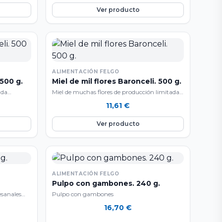
Ver producto
ALIMENTACIÓN FELGO
500 g.
Miel de mil flores Baronceli. 500 g.
ada
Miel de muchas flores de producción limitada
n zonas de
procedente de colmenas ubicadas en zonas de
11,61
€
cultivo…
Ver producto
ALIMENTACIÓN FELGO
Pulpo con gambones. 240 g.
esanales
Pulpo con gambones
evocan
16,70
€