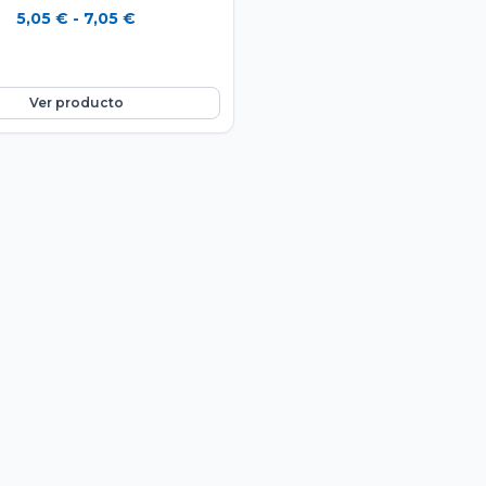
Rango
5,05
€
-
7,05
€
de
precios:
desde
Ver producto
5,05 €
hasta
7,05 €