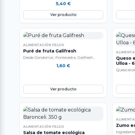
5,40
€
Ver producto
ALIMENTACIÓN FELGO
Puré de fruta Galifresh
ALIMENTA
Desde Gondomar, Pontevedra, Galifresh
Queso e
elabora productos alimentarios basados en
Ulloa - 
1,60
€
frutas y verduras frescas de alta…
Queso ecol
Ver producto
ALIMENTA
Zumo ec
ALIMENTACIÓN FELGO
Ingredient
Salsa de tomate ecológica