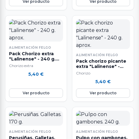
Ver producto
Ver producto
ALIMENTACIÓN FELGO
Pack Chorizo extra
ALIMENTACIÓN FELGO
"Lalinense" - 240 g.
Pack chorizo picante
aprox.
Chorizo extra
extra "Lalinense" -
240 g. aprox.
Chorizo
5,40
€
5,40
€
Ver producto
Ver producto
ALIMENTACIÓN FELGO
ALIMENTACIÓN FELGO
Perusiñas. Galletas.
Pulpo con gambones.