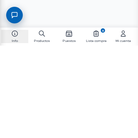
0
Info
Productos
Puestos
Lista compra
Mi cuenta
Suscríbete al boletín informativo
Suscríbete a nuestra lista de correo para recibir las
últimas novedades y promociones.