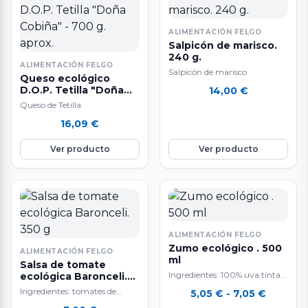
ALIMENTACIÓN FELGO
Salpicón de marisco.
240 g.
ALIMENTACIÓN FELGO
Salpicón de marisco
Queso ecológico
D.O.P. Tetilla "Doña
14,00
€
Cobiña" - 700 g. aprox.
Queso de Tetilla
16,09
€
Ver producto
Ver producto
ALIMENTACIÓN FELGO
Zumo ecológico . 500
ALIMENTACIÓN FELGO
ml
Salsa de tomate
Ingredientes: 100% uva tinta
ecológica Baronceli.
350 g
mencía.
Ingredientes: tomates de
Rango
5,05
€
-
7,05
€
cultivo propio, cebolla, aceite
de