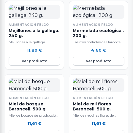
ALIMENTACIÓN FELGO
ALIMENTACIÓN FELGO
Mejillones a la gallega.
Mermelada ecológica .
240 g.
200 g.
Mejillones a la gallega.
Las mermeladas de Baronceli
tienen una producción
11,80
€
4,60
€
limitada. Las denominan
"naturaleza envasada" por su
Ver producto
Ver producto
elaboración artesanal en el
valle de Monterrei (Ourense)
siguiendo una receta
tradicional con frutas de
temporada procedentes de
agricultura ecológica. Se
caracterizan por su
ALIMENTACIÓN FELGO
ALIMENTACIÓN FELGO
elaboración a partir de
Miel de bosque
Miel de mil flores
productos de proximidad, por
Baronceli. 500 g.
Baronceli. 500 g.
una alta concentración de
Miel de bosque de producción
Miel de muchas flores de
fruta y por no usar aditivos,
limitada procedente de
producción limitada
conservantes ni colorantes
11,61
€
11,61
€
colmenas ubicadas en zonas
procedente de colmenas
artificiales. Producto apto
de cultivo ecológico.…
ubicadas en zonas de cultivo…
para veganos. Sin gluten.