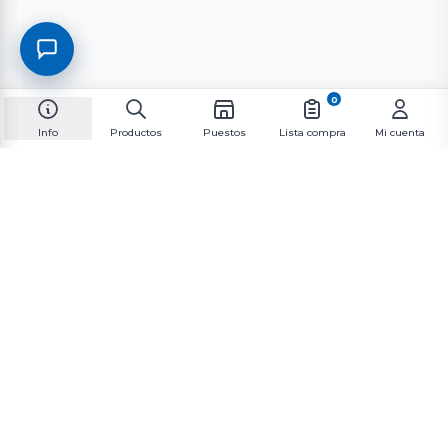
0
Info
Productos
Puestos
Lista compra
Mi cuenta
Suscríbete al boletín informativo
Suscríbete a nuestra lista de correo para recibir las
últimas novedades y promociones.