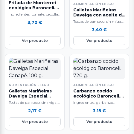
Fritada de Monterrei
ALIMENTACIÓN FELGO
ecológica Baronceli.
Galletas Mariñeiras
350 g.
Ingredientes: tomate, cebolla,
Daveiga con aceite de
pimiento verde, calabacín,
oliva virgen extra. 180
Tostas de pan seco, sin miga,
3,70
€
g.
berenjena, aceite de oliva
inspiradas en la receta que
3,40
€
virgen, sirope de ágave y…
utilizaban los marineros
para…
Ver producto
Ver producto
ALIMENTACIÓN FELGO
ALIMENTACIÓN FELGO
Galletas Mariñeiras
Garbanzo cocido
Daveiga Especial
ecológico Baronceli.
Canapé. 100 g.
720 g.
Tostas de pan seco, sin miga,
Ingredientes: garbanzo
inspiradas en la receta que
ecológico, agua y sal. Terra de
2,17
€
3,15
€
utilizaban los marineros
Baronceli está especializada
para…
en elaborar conservas de…
Ver producto
Ver producto