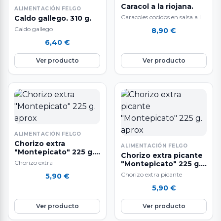
Caracol a la riojana.
ALIMENTACIÓN FELGO
Caracoles cocidos en salsa a la
Caldo gallego. 310 g.
riojana. Elaborados con una
Caldo gallego
8,90
€
salsa de tomate un poco…
6,40
€
Ver producto
Ver producto
ALIMENTACIÓN FELGO
Chorizo extra
ALIMENTACIÓN FELGO
"Montepicato" 225 g.
Chorizo extra picante
aprox
Chorizo extra
"Montepicato" 225 g.
aprox
Chorizo extra picante
5,90
€
5,90
€
Ver producto
Ver producto