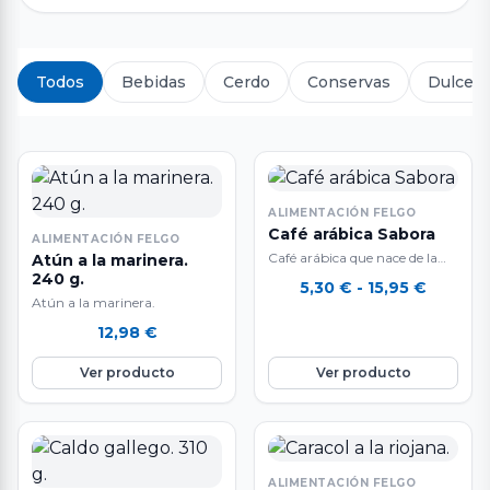
Todos
Bebidas
Cerdo
Conservas
Dulces 
ALIMENTACIÓN FELGO
Café arábica Sabora
ALIMENTACIÓN FELGO
Café arábica que nace de la
Atún a la marinera.
240 g.
mezcla de tres grandes cafés,
Rango
5,30
€
-
15,95
€
de Colombia, Brasil y…
Atún a la marinera.
de
precios
12,98
€
desde
Ver producto
Ver producto
5,30 €
hasta
15,95 €
ALIMENTACIÓN FELGO