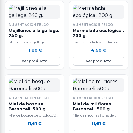
ALIMENTACIÓN FELGO
ALIMENTACIÓN FELGO
Mejillones a la gallega.
Mermelada ecológica .
240 g.
200 g.
Mejillones a la gallega.
Las mermeladas de Baronceli
tienen una producción
11,80
€
4,60
€
limitada. Las denominan
"naturaleza envasada" por su
Ver producto
Ver producto
elaboración artesanal en el
valle de Monterrei (Ourense)
siguiendo una receta
tradicional con frutas de
temporada procedentes de
agricultura ecológica. Se
caracterizan por su
ALIMENTACIÓN FELGO
ALIMENTACIÓN FELGO
elaboración a partir de
Miel de bosque
Miel de mil flores
productos de proximidad, por
Baronceli. 500 g.
Baronceli. 500 g.
una alta concentración de
Miel de bosque de producción
Miel de muchas flores de
fruta y por no usar aditivos,
limitada procedente de
producción limitada
conservantes ni colorantes
11,61
€
11,61
€
colmenas ubicadas en zonas
procedente de colmenas
artificiales. Producto apto
de cultivo ecológico.…
ubicadas en zonas de cultivo…
para veganos. Sin gluten.