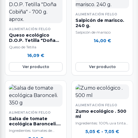
ALIMENTACIÓN FELGO
Salpicón de marisco.
240 g.
ALIMENTACIÓN FELGO
Salpicón de marisco
Queso ecológico
D.O.P. Tetilla "Doña
14,00
€
Cobiña" - 700 g. aprox.
Queso de Tetilla
16,09
€
Ver producto
Ver producto
ALIMENTACIÓN FELGO
Zumo ecológico . 500
ALIMENTACIÓN FELGO
ml
Salsa de tomate
Ingredientes: 100% uva tinta
ecológica Baronceli.
350 g
mencía.
Ingredientes: tomates de
Rango
5,05
€
-
7,05
€
cultivo propio, cebolla, aceite
de