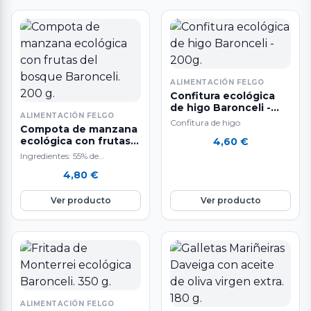
ALIMENTACIÓN FELGO
Confitura ecológica
de higo Baronceli -
ALIMENTACIÓN FELGO
200g.
Confitura de higo
Compota de manzana
ecológica con frutas
4,60
€
del bosque Baronceli.
Ingredientes: 55% de
200 g.
manzana, 10% de arándano,
4,80
€
10% de mora, 5% de grosella, y
20%…
Ver producto
Ver producto
ALIMENTACIÓN FELGO