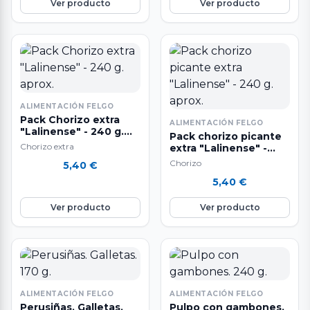
Ver producto
Ver producto
ALIMENTACIÓN FELGO
Pack Chorizo extra
ALIMENTACIÓN FELGO
"Lalinense" - 240 g.
Pack chorizo picante
aprox.
Chorizo extra
extra "Lalinense" -
240 g. aprox.
Chorizo
5,40
€
5,40
€
Ver producto
Ver producto
ALIMENTACIÓN FELGO
ALIMENTACIÓN FELGO
Perusiñas. Galletas.
Pulpo con gambones.