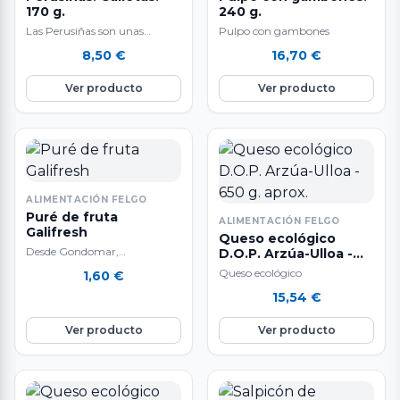
170 g.
240 g.
Las Perusiñas son unas
Pulpo con gambones
galletas artesanales gourmet
8,50
€
16,70
€
elaboradas en Lugo que
evocan sabores tradicionales
Ver producto
Ver producto
y…
ALIMENTACIÓN FELGO
Puré de fruta
ALIMENTACIÓN FELGO
Galifresh
Queso ecológico
Desde Gondomar,
D.O.P. Arzúa-Ulloa -
Pontevedra, Galifresh elabora
650 g. aprox.
Queso ecológico
1,60
€
productos alimentarios
15,54
€
basados en frutas y verduras
frescas de alta…
Ver producto
Ver producto